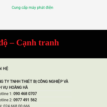
Cung cấp máy phát điện
 độ – Cạnh tranh
N HỆ
G TY TNHH THIẾT BỊ CÔNG NGHIỆP VÀ
H VỤ HOÀNG HÀ
tline 1:
090 468 0707
tline 2:
0977 491 562
l: 024 668 00 666