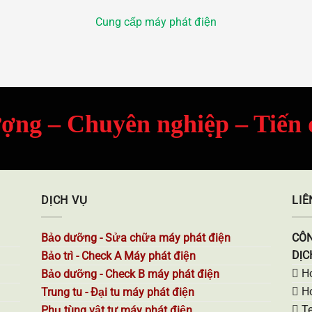
Cung cấp máy phát điện
ượng – Chuyên nghiệp – Tiến
DỊCH VỤ
LIÊ
Bảo dưỡng - Sửa chữa máy phát điện
CÔN
DỊC
Bảo trì - Check A Máy phát điện
Ho
Bảo dưỡng - Check B máy phát điện
Ho
Trung tu - Đại tu máy phát điện
Te
Phụ tùng vật tư máy phát điện