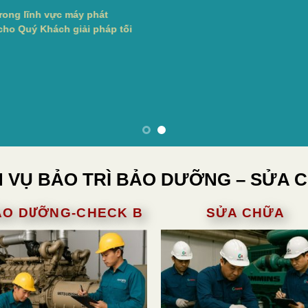
rong lĩnh vực máy phát
cho Quý Khách giải pháp tối
H VỤ BẢO TRÌ BẢO DƯỠNG – SỬA 
ẢO DƯỠNG-CHECK B
SỬA CHỮA