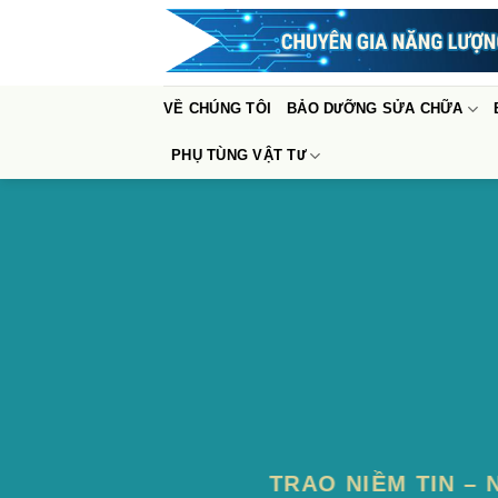
Bỏ
qua
nội
dung
VỀ CHÚNG TÔI
BẢO DƯỠNG SỬA CHỮA
PHỤ TÙNG VẬT TƯ
TRAO NIỀM TIN – 