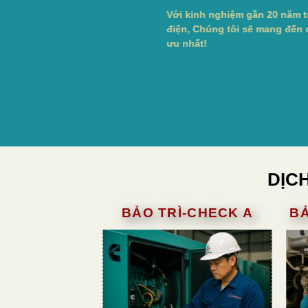
Với kinh nghiệm gần 20 năm t
điện, Chúng tôi sẽ mang đến 
ưu nhất!
DỊC
BẢO TRÌ-CHECK A
B