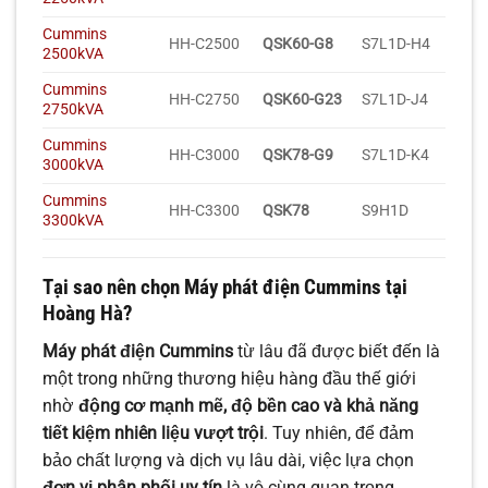
Cummins
HH-C2500
QSK60-G8
S7L1D-H4
2500kVA
Cummins
HH-C2750
QSK60-G23
S7L1D-J4
2750kVA
Cummins
HH-C3000
QSK78-G9
S7L1D-K4
3000kVA
Cummins
HH-C3300
QSK78
S9H1D
3300kVA
Tại sao nên chọn Máy phát điện Cummins tại
Hoàng Hà?
Máy phát điện Cummins
từ lâu đã được biết đến là
một trong những thương hiệu hàng đầu thế giới
nhờ
động cơ mạnh mẽ, độ bền cao và khả năng
tiết kiệm nhiên liệu vượt trội
. Tuy nhiên, để đảm
bảo chất lượng và dịch vụ lâu dài, việc lựa chọn
đơn vị phân phối uy tín
là vô cùng quan trọng.