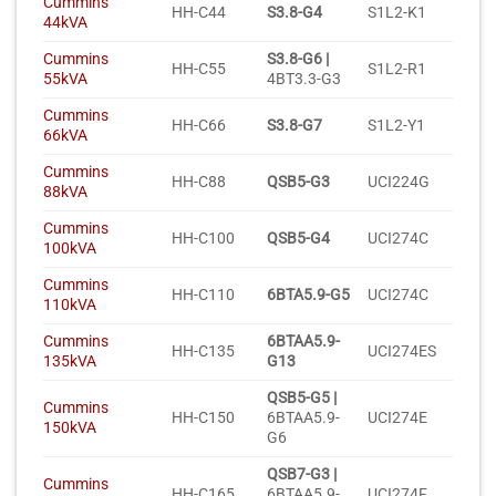
Cummins
HH-C44
S3.8-G4
S1L2-K1
44kVA
Cummins
S3.8-G6 |
HH-C55
S1L2-R1
55kVA
4BT3.3-G3
Cummins
HH-C66
S3.8-G7
S1L2-Y1
66kVA
Cummins
HH-C88
QSB5-G3
UCI224G
88kVA
Cummins
HH-C100
QSB5-G4
UCI274C
100kVA
Cummins
HH-C110
6BTA5.9-G5
UCI274C
110kVA
Cummins
6BTAA5.9-
HH-C135
UCI274ES
135kVA
G13
QSB5-G5 |
Cummins
HH-C150
6BTAA5.9-
UCI274E
150kVA
G6
QSB7-G3 |
Cummins
HH-C165
6BTAA5.9-
UCI274F