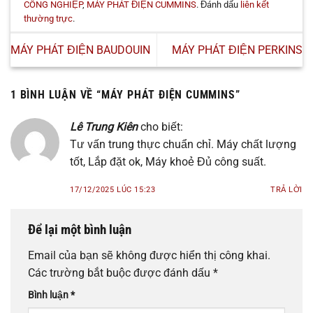
CÔNG NGHIỆP
,
MÁY PHÁT ĐIỆN CUMMINS
. Đánh dấu
liên kết
thường trực
.
MÁY PHÁT ĐIỆN BAUDOUIN
MÁY PHÁT ĐIỆN PERKINS
1 BÌNH LUẬN VỀ “
MÁY PHÁT ĐIỆN CUMMINS
”
Lê Trung Kiên
cho biết:
Tư vấn trung thực chuẩn chỉ. Máy chất lượng
tốt, Lắp đặt ok, Máy khoẻ Đủ công suất.
17/12/2025 LÚC 15:23
TRẢ LỜI
Để lại một bình luận
Email của bạn sẽ không được hiển thị công khai.
Các trường bắt buộc được đánh dấu
*
Bình luận
*