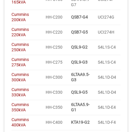
165kVA
G7
Cummins
HH-C200
QSB7-G4
UCI274G
200kVA
Cummins
HH-C220
QSB7-G5
UCI274H
220kVA
Cummins
HH-C250
QSL9-G2
S4L1S-C4
250kVA
Cummins
HH-C275
QSL9-G3
S4L1S-C4
275kVA
Cummins
6LTAA9.5-
HH-C300
S4L1D-D4
300kVA
G3
Cummins
HH-C330
QSL9-G5
S4L1D-D4
330kVA
Cummins
6LTAA5.9-
HH-C350
S4L1D-E4
350kVA
G1
Cummins
HH-C400
KTA19-G2
S4L1D-F4
400kVA