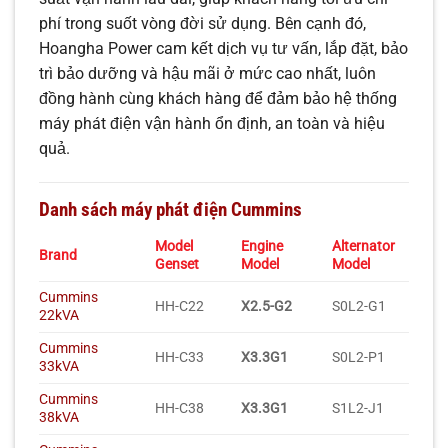
phí trong suốt vòng đời sử dụng. Bên cạnh đó,
Hoangha Power cam kết dịch vụ tư vấn, lắp đặt, bảo
trì bảo dưỡng và hậu mãi ở mức cao nhất, luôn
đồng hành cùng khách hàng để đảm bảo hệ thống
máy phát điện vận hành ổn định, an toàn và hiệu
quả.
Danh sách máy phát điện Cummins
Model
Engine
Alternator
Brand
Genset
Model
Model
Cummins
HH-C22
X2.5-G2
S0L2-G1
22kVA
Cummins
HH-C33
X3.3G1
S0L2-P1
33kVA
Cummins
HH-C38
X3.3G1
S1L2-J1
38kVA