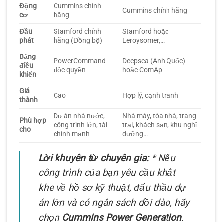
Động
Cummins chính
Cummins chính hãng
cơ
hãng
Đầu
Stamford chính
Stamford hoặc
phát
hãng (Đồng bộ)
Leroysomer,…
Bảng
PowerCommand
Deepsea (Anh Quốc)
điều
độc quyền
hoặc ComAp
khiển
Giá
Cao
Hợp lý, cạnh tranh
thành
Dự án nhà nước,
Nhà máy, tòa nhà, trang
Phù hợp
công trình lớn, tài
trại, khách sạn, khu nghỉ
cho
chính mạnh
dưỡng…
Lời khuyên từ chuyên gia:
* Nếu
công trình của bạn yêu cầu khắt
khe về hồ sơ kỹ thuật, đấu thầu dự
án lớn và có ngân sách dồi dào, hãy
chọn
Cummins Power Generation
.