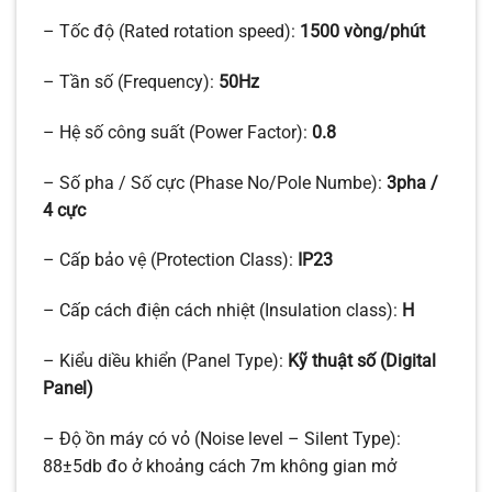
– Tốc độ (Rated rotation speed):
1500 vòng/phút
– Tần số (Frequency):
50Hz
– Hệ số công suất (Power Factor):
0.8
– Số pha / Số cực (Phase No/Pole Numbe):
3pha /
4 cực
– Cấp bảo vệ (Protection Class):
IP23
– Cấp cách điện cách nhiệt (Insulation class):
H
– Kiểu diều khiển (Panel Type):
Kỹ thuật số (Digital
Panel)
– Độ ồn máy có vỏ (Noise level – Silent Type):
88±5db đo ở khoảng cách 7m không gian mở