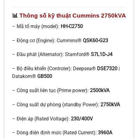
📊
Thông số kỹ thuật Cummins 2750kVA
– Mã tổ máy (model):
HH-C2750
– Động cơ (Engine): Cummins®
QSK60-G23
– Đầu phát (Alternator): Stamford®
S7L1D-J4
– Bộ điều khiển (Controler): Deepsea®
DSE7320
|
Datakom®
GB500
– Công suất liên tục (Prime power):
2500kVA
– Công suất dự phòng (standby Power):
2750kVA
– Điện áp (Rated Voltage):
230/400V
– Dòng điện định mức (Rated Current):
3960A