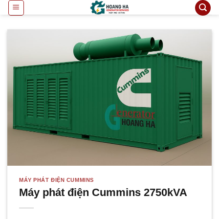
Bỏ
qua
nội
dung
MÁY PHÁT ĐIỆN CUMMINS
Máy phát điện Cummins 2750kVA