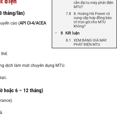
t điện
cần đại tu máy phát điện
MTU?
3 tháng/lần)
8. Hoàng Hà Power có
cung cấp hợp đồng bảo
trì trọn gói cho MTU
uyến cáo (
API CI-4/ACEA
không?
Kết luận
XEM BẢNG GIÁ MÁY
PHÁT ĐIỆN MTU
 thế.
ung dịch làm mát chuyên dụng MTU.
sạc.
ờ hoặc 6 – 12 tháng)
rance).
ả.