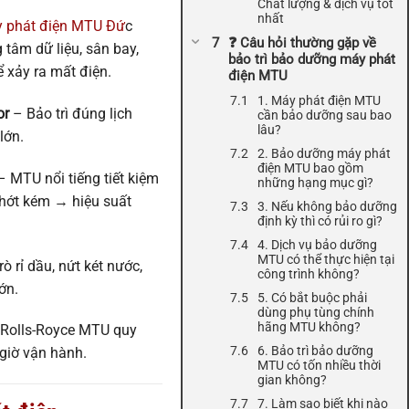
Chất lượng & dịch vụ tốt
nhất
 phát điện MTU Đứ
c
❓ Câu hỏi thường gặp về
 tâm dữ liệu, sân bay,
bảo trì bảo dưỡng máy phát
 xảy ra mất điện.
điện MTU
1. Máy phát điện MTU
or
– Bảo trì đúng lịch
cần bảo dưỡng sau bao
lâu?
lớn.
2. Bảo dưỡng máy phát
điện MTU bao gồm
 MTU nổi tiếng tiết kiệm
những hạng mục gì?
nhớt kém → hiệu suất
3. Nếu không bảo dưỡng
định kỳ thì có rủi ro gì?
4. Dịch vụ bảo dưỡng
MTU có thể thực hiện tại
ò rỉ dầu, nứt két nước,
công trình không?
ớn.
5. Có bắt buộc phải
dùng phụ tùng chính
hãng MTU không?
Rolls-Royce MTU quy
6. Bảo trì bảo dưỡng
giờ vận hành.
MTU có tốn nhiều thời
gian không?
7. Làm sao biết khi nào