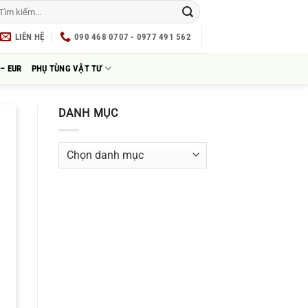
LIÊN HỆ
090 468 0707 - 0977 491 562
– EUR
PHỤ TÙNG VẬT TƯ
DANH MỤC
Danh
mục