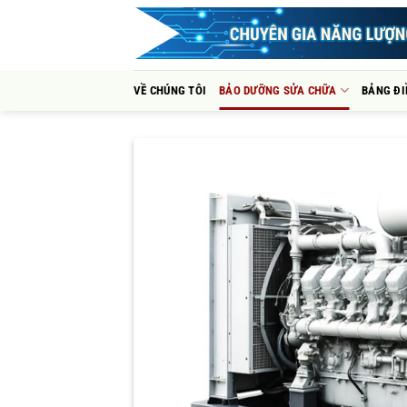
Bỏ
qua
nội
dung
VỀ CHÚNG TÔI
BẢO DƯỠNG SỬA CHỮA
BẢNG ĐI