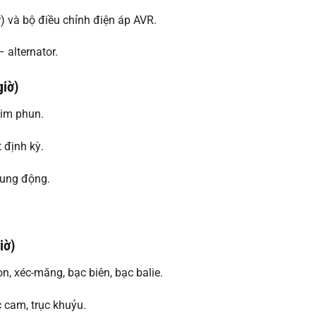
r) và bộ điều chỉnh điện áp AVR.
 alternator.
giờ)
kim phun.
 định kỳ.
rung động.
iờ)
n, xéc-măng, bạc biên, bạc balie.
c cam, trục khuỷu.