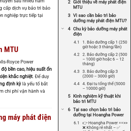
 chuyên sâu nhiều năm
Giới thiệu về máy phát điện
MTU
 cấp dịch vụ bảo trì bảo
 nghiệp trực tiếp tại
Vì sao cần bảo trì bảo
dưỡng máy phát điện MTU?
Chu kỳ bảo dưỡng máy phát
điện
1. Bảo dưỡng cấp 1 (250
giờ hoặc 3 tháng/lần)
ện MTU
2. Bảo dưỡng cấp 2 (500
– 1000 giờ hoặc 6 – 12
lls-Royce Power
tháng)
ờ
độ bền cao, hiệu suất ổn
3. Bảo dưỡng cấp 3
(2000 – 3000 giờ)
kiện khắc nghiệt
. Để duy
ng định kỳ
là yếu tố bắt
4. Đại tu tổng thể (5000
– 10000 giờ)
ệm chi phí vận hành và
Kinh nghiệm kỹ thuật khi
bảo trì MTU
Tại sao chọn bảo trì bảo
dưỡng tại Hoangha Power
ỡng máy phát điện
👉 Hoangha Power ==>>
❌ Không rẻ nhất – ✅