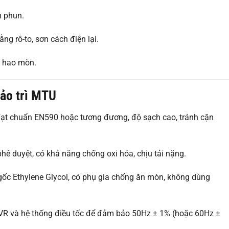
m phun.
ằng rô-to, sơn cách điện lại.
g hao mòn.
bảo trì MTU
 đạt chuẩn EN590 hoặc tương đương, độ sạch cao, tránh cặn
ê duyệt, có khả năng chống oxi hóa, chịu tải nặng.
gốc Ethylene Glycol, có phụ gia chống ăn mòn, không dùng
 AVR và hệ thống điều tốc để đảm bảo 50Hz ± 1% (hoặc 60Hz ±