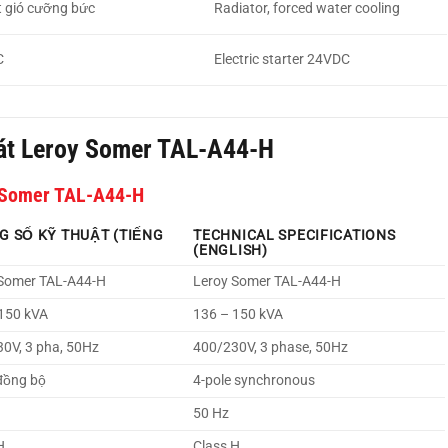
t gió cưỡng bức
Radiator, forced water cooling
C
Electric starter 24VDC
át Leroy Somer TAL-A44-H
 Somer TAL-A44-H
G SỐ KỸ THUẬT (TIẾNG
TECHNICAL SPECIFICATIONS
(ENGLISH)
 Somer TAL-A44-H
Leroy Somer TAL-A44-H
150 kVA
136 – 150 kVA
0V, 3 pha, 50Hz
400/230V, 3 phase, 50Hz
đồng bộ
4-pole synchronous
50 Hz
H
Class H