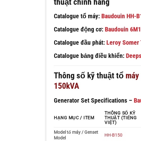
thuật chính hãng
Catalogue tổ máy:
Baudouin HH-B
Catalogue động cơ:
Baudouin 6M
Catalogue đầu phát:
Leroy Somer
Catalogue bảng điều khiển:
Deep
Thông số kỹ thuật tổ
máy
150kVA
Generator Set Specifications –
Ba
THÔNG SỐ KỸ
HẠNG MỤC / ITEM
THUẬT (TIẾNG
VIỆT)
Model tổ máy / Genset
HH-B150
Model