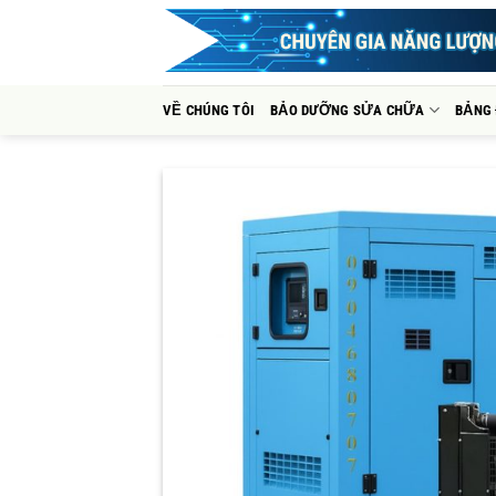
Bỏ
qua
nội
dung
VỀ CHÚNG TÔI
BẢO DƯỠNG SỬA CHỮA
BẢNG 