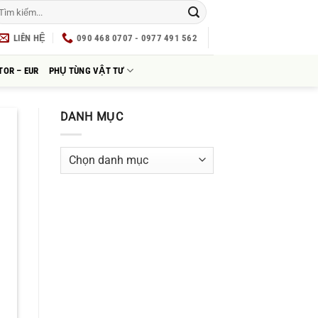
LIÊN HỆ
090 468 0707 - 0977 491 562
TOR – EUR
PHỤ TÙNG VẬT TƯ
DANH MỤC
Danh
mục