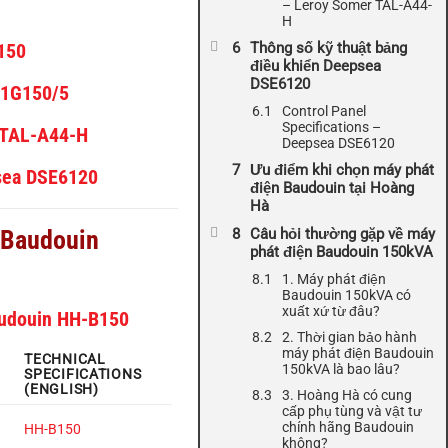
– Leroy Somer TAL-A44-
H
Thông số kỹ thuật bảng
150
điều khiển Deepsea
DSE6120
11G150/5
Control Panel
Specifications –
 TAL-A44-H
Deepsea DSE6120
Ưu điểm khi chọn máy phát
sea DSE6120
điện Baudouin tại Hoàng
Hà
Câu hỏi thường gặp về máy
 Baudouin
phát điện Baudouin 150kVA
1. Máy phát điện
Baudouin 150kVA có
xuất xứ từ đâu?
udouin HH-B150
2. Thời gian bảo hành
máy phát điện Baudouin
TECHNICAL
150kVA là bao lâu?
SPECIFICATIONS
(ENGLISH)
3. Hoàng Hà có cung
cấp phụ tùng và vật tư
chính hãng Baudouin
HH-B150
không?