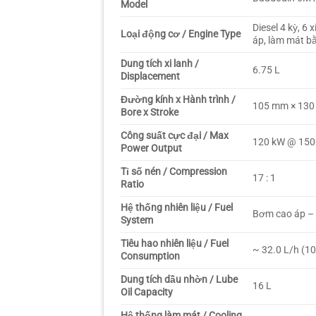
Model
Diesel 4 kỳ, 6 
Loại động cơ / Engine Type
áp, làm mát b
Dung tích xi lanh /
6.75 L
Displacement
Đường kính x Hành trình /
105 mm × 13
Bore x Stroke
Công suất cực đại / Max
120 kW @ 150
Power Output
Tỉ số nén / Compression
17 : 1
Ratio
Hệ thống nhiên liệu / Fuel
Bơm cao áp – 
System
Tiêu hao nhiên liệu / Fuel
~ 32.0 L/h (10
Consumption
Dung tích dầu nhờn / Lube
16 L
Oil Capacity
Hệ thống làm mát / Cooling