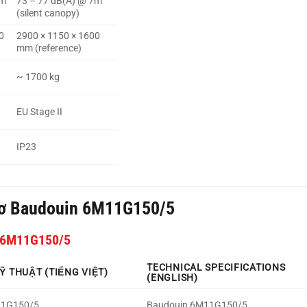
7m
73 – 77 dB(A) @ 7m
(silent canopy)
0
2900 × 1150 × 1600
mm (reference)
~ 1700 kg
EU Stage II
IP23
cơ Baudouin 6M11G150/5
 6M11G150/5
TECHNICAL SPECIFICATIONS
Ỹ THUẬT (TIẾNG VIỆT)
(ENGLISH)
11G150/5
Baudouin 6M11G150/5