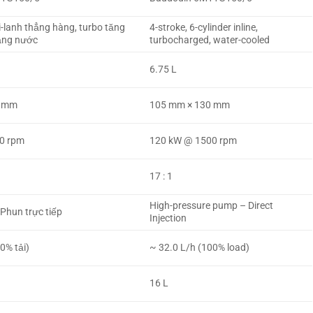
xi-lanh thẳng hàng, turbo tăng
4-stroke, 6-cylinder inline,
ằng nước
turbocharged, water-cooled
6.75 L
0 mm
105 mm × 130 mm
0 rpm
120 kW @ 1500 rpm
17 : 1
High-pressure pump – Direct
Phun trực tiếp
Injection
0% tải)
~ 32.0 L/h (100% load)
16 L