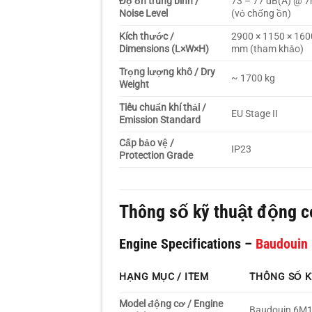
Độ ồn trung bình /
73 – 77 dB(A) @ 
Noise Level
(vỏ chống ồn)
Kích thước /
2900 × 1150 × 160
Dimensions (L×W×H)
mm (tham khảo)
Trọng lượng khô / Dry
~ 1700 kg
Weight
Tiêu chuẩn khí thải /
EU Stage II
Emission Standard
Cấp bảo vệ /
IP23
Protection Grade
Thông số kỹ thuật động 
Engine Specifications –
Baudouin
HẠNG MỤC / ITEM
THÔNG SỐ K
Model động cơ / Engine
Baudouin 6M