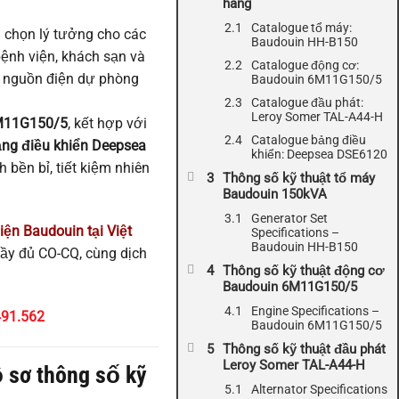
hãng
Catalogue tổ máy:
a chọn lý tưởng cho các
Baudouin HH-B150
bệnh viện, khách sạn và
Catalogue động cơ:
 nguồn điện dự phòng
Baudouin 6M11G150/5
Catalogue đầu phát:
Leroy Somer TAL-A44-H
M11G150/5
, kết hợp với
Catalogue bảng điều
ng điều khiển Deepsea
khiển: Deepsea DSE6120
 bền bỉ, tiết kiệm nhiên
Thông số kỹ thuật tổ máy
Baudouin 150kVA
Generator Set
iện Baudouin tại Việt
Specifications –
Baudouin HH-B150
ầy đủ CO-CQ, cùng dịch
Thông số kỹ thuật động cơ
Baudouin 6M11G150/5
Engine Specifications –
491.562
Baudouin 6M11G150/5
Thông số kỹ thuật đầu phát
Leroy Somer TAL-A44-H
 sơ thông số kỹ
Alternator Specifications