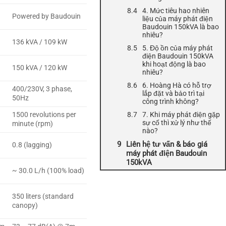
4. Mức tiêu hao nhiên
Powered by Baudouin
liệu của máy phát điện
Baudouin 150kVA là bao
nhiêu?
136 kVA / 109 kW
5. Độ ồn của máy phát
điện Baudouin 150kVA
khi hoạt động là bao
150 kVA / 120 kW
nhiêu?
6. Hoàng Hà có hỗ trợ
400/230V, 3 phase,
lắp đặt và bảo trì tại
50Hz
công trình không?
7. Khi máy phát điện gặp
1500 revolutions per
sự cố thì xử lý như thế
minute (rpm)
nào?
Liên hệ tư vấn & báo giá
0.8 (lagging)
máy phát điện Baudouin
150kVA
~ 30.0 L/h (100% load)
350 liters (standard
canopy)