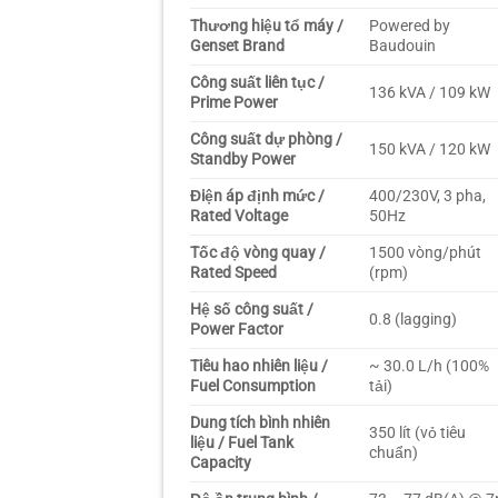
Thương hiệu tổ máy /
Powered by
Genset Brand
Baudouin
Công suất liên tục /
136 kVA / 109 kW
Prime Power
Công suất dự phòng /
150 kVA / 120 kW
Standby Power
Điện áp định mức /
400/230V, 3 pha,
Rated Voltage
50Hz
Tốc độ vòng quay /
1500 vòng/phút
Rated Speed
(rpm)
Hệ số công suất /
0.8 (lagging)
Power Factor
Tiêu hao nhiên liệu /
~ 30.0 L/h (100%
Fuel Consumption
tải)
Dung tích bình nhiên
350 lít (vỏ tiêu
liệu / Fuel Tank
chuẩn)
Capacity