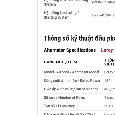
Két nước, quạ
System
Hệ thống khởi động /
Đề điện 24VD
Starting System
Thông số kỹ thuật đầu ph
Alternator Specifications –
Leroy
THÔN
HẠNG MỤC / ITEM
VIỆT)
Model đầu phát / Alternator Model
Leroy
Công suất định mức / Rated Power
136 – 
Điện áp định mức / Rated Voltage
400/23
Số cực / Number of Poles
4 cực 
Tần số / Frequency
50 Hz
Cấp cách điện / Insulation Class
Class 