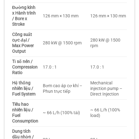
Đường kính
x Hành trình
126 mm × 130 mm
126 mm × 130 mm
/ Bore x
Stroke
Công suất
cực đại /
280 kW @ 1500
280 kW @ 1500 rpm
Max Power
rpm
Output
Tỉ số nén /
Compression
17.0 : 1
17.0 : 1
Ratio
Hệ thống
Mechanical
Bơm cao áp cơ khí –
nhiên liệu /
injection pump –
Phun trực tiếp
Fuel System
Direct Injection
Tiêu hao
nhiên liệu /
~ 66 L/h (100%
~ 66 L/h (100% tải)
Fuel
load)
Consumption
Dung tích
dầu nhờn /