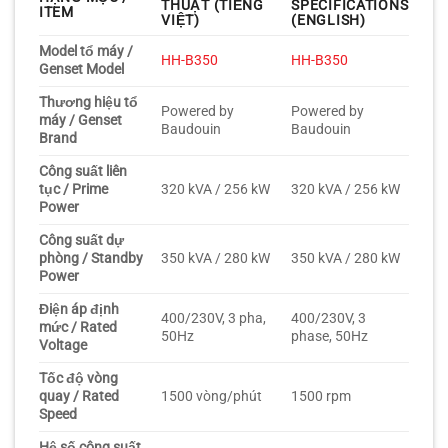
THUẬT (TIẾNG
SPECIFICATIONS
ITEM
VIỆT)
(ENGLISH)
Model tổ máy /
HH-B350
HH-B350
Genset Model
Thương hiệu tổ
Powered by
Powered by
máy / Genset
Baudouin
Baudouin
Brand
Công suất liên
tục / Prime
320 kVA / 256 kW
320 kVA / 256 kW
Power
Công suất dự
phòng / Standby
350 kVA / 280 kW
350 kVA / 280 kW
Power
Điện áp định
400/230V, 3 pha,
400/230V, 3
mức / Rated
50Hz
phase, 50Hz
Voltage
Tốc độ vòng
quay / Rated
1500 vòng/phút
1500 rpm
Speed
Hệ số công suất