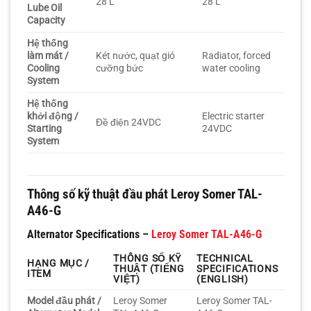
28 L
28 L
Lube Oil
Capacity
Hệ thống
làm mát /
Két nước, quạt gió
Radiator, forced
Cooling
cưỡng bức
water cooling
System
Hệ thống
khởi động /
Electric starter
Đề điện 24VDC
Starting
24VDC
System
Thông số kỹ thuật đầu phát Leroy Somer TAL-
A46-G
Alternator Specifications –
Leroy Somer TAL-A46-G
THÔNG SỐ KỸ
TECHNICAL
HẠNG MỤC /
THUẬT (TIẾNG
SPECIFICATIONS
ITEM
VIỆT)
(ENGLISH)
Model đầu phát /
Leroy Somer
Leroy Somer TAL-