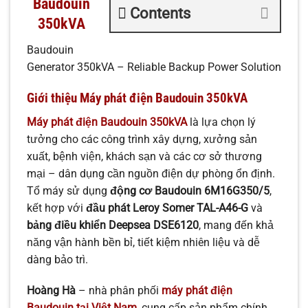
Baudouin
Contents
350kVA
Baudouin
Generator 350kVA – Reliable Backup Power Solution
Giới thiệu Máy phát điện Baudouin 350kVA
Máy phát điện Baudouin 350kVA
là lựa chọn lý
tưởng cho các công trình xây dựng, xưởng sản
xuất, bệnh viện, khách sạn và các cơ sở thương
mại – dân dụng cần nguồn điện dự phòng ổn định.
Tổ máy sử dụng
động cơ Baudouin 6M16G350/5
,
kết hợp với
đầu phát Leroy Somer TAL-A46-G
và
bảng điều khiển Deepsea DSE6120
, mang đến khả
năng vận hành bền bỉ, tiết kiệm nhiên liệu và dễ
dàng bảo trì.
Hoàng Hà
– nhà phân phối
máy phát điện
Baudouin tại Việt Nam
, cung cấp sản phẩm chính