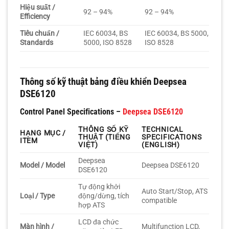
Hiệu suất /
92 – 94%
92 – 94%
Efficiency
Tiêu chuẩn /
IEC 60034, BS
IEC 60034, BS 5000,
Standards
5000, ISO 8528
ISO 8528
Thông số kỹ thuật bảng điều khiển Deepsea
DSE6120
Control Panel Specifications –
Deepsea DSE6120
THÔNG SỐ KỸ
TECHNICAL
HẠNG MỤC /
THUẬT (TIẾNG
SPECIFICATIONS
ITEM
VIỆT)
(ENGLISH)
Deepsea
Model / Model
Deepsea DSE6120
DSE6120
Tự động khởi
Auto Start/Stop, ATS
Loại / Type
động/dừng, tích
compatible
hợp ATS
LCD đa chức
Màn hình /
Multifunction LCD,