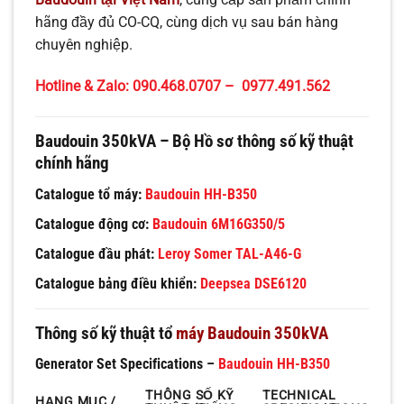
hãng đầy đủ CO-CQ, cùng dịch vụ sau bán hàng
chuyên nghiệp.
Hotline & Zalo: 090.468.0707 – 0977.491.562
Baudouin 350kVA – Bộ Hồ sơ thông số kỹ thuật
chính hãng
Catalogue tổ máy:
Baudouin HH-B350
Catalogue động cơ:
Baudouin 6M16G350/5
Catalogue đầu phát:
Leroy Somer TAL-A46-G
Catalogue bảng điều khiển:
Deepsea DSE6120
Thông số kỹ thuật tổ
máy Baudouin 350kVA
Generator Set Specifications –
Baudouin HH-B350
THÔNG SỐ KỸ
TECHNICAL
HẠNG MỤC /