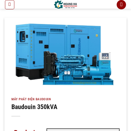
Bỏ
qua
nội
dung
MÁY PHÁT ĐIỆN BAUDOUIN
Baudouin 350kVA