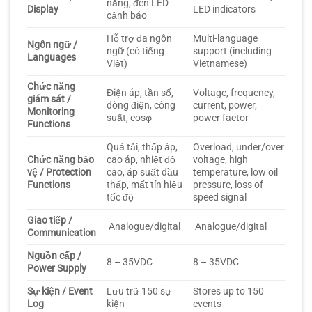
năng, đèn LED
Display
LED indicators
cảnh báo
Hỗ trợ đa ngôn
Multi-language
Ngôn ngữ /
ngữ (có tiếng
support (including
Languages
Việt)
Vietnamese)
Chức năng
Điện áp, tần số,
Voltage, frequency,
giám sát /
dòng điện, công
current, power,
Monitoring
suất, cosφ
power factor
Functions
Quá tải, thấp áp,
Overload, under/over
Chức năng bảo
cao áp, nhiệt độ
voltage, high
vệ / Protection
cao, áp suất dầu
temperature, low oil
Functions
thấp, mất tín hiệu
pressure, loss of
tốc độ
speed signal
Giao tiếp /
Analogue/digital
Analogue/digital
Communication
Nguồn cấp /
8 – 35VDC
8 – 35VDC
Power Supply
Sự kiện / Event
Lưu trữ 150 sự
Stores up to 150
Log
kiện
events