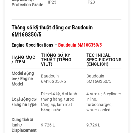
IP23
IP23
Protection Grade
Thông số kỹ thuật động cơ Baudouin
6M16G350/5
Engine Specifications –
Baudouin 6M16G350/5
THÔNG SỐ KỸ
TECHNICAL
HẠNG MỤC
THUẬT (TIẾNG
SPECIFICATIONS
/ ITEM
VIỆT)
(ENGLISH)
Model động
Baudouin
Baudouin
cơ / Engine
6M16G350/5
6M16G350/5
Model
Diesel 4 kỳ, 6 xi-lanh
4-stroke, 6-cylinder
Loại động cơ
thẳng hàng, turbo
inline,
/ Engine Type
tăng áp, làm mát
turbocharged,
bằng nước
water-cooled
Dung tích xi
lanh /
9.726 L
9.726 L
Displacement