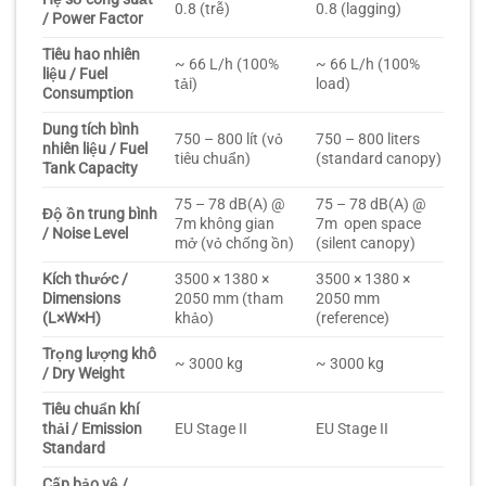
0.8 (trễ)
0.8 (lagging)
/ Power Factor
Tiêu hao nhiên
~ 66 L/h (100%
~ 66 L/h (100%
liệu / Fuel
tải)
load)
Consumption
Dung tích bình
750 – 800 lít (vỏ
750 – 800 liters
nhiên liệu / Fuel
tiêu chuẩn)
(standard canopy)
Tank Capacity
75 – 78 dB(A) @
75 – 78 dB(A) @
Độ ồn trung bình
7m không gian
7m open space
/ Noise Level
mở (vỏ chống ồn)
(silent canopy)
Kích thước /
3500 × 1380 ×
3500 × 1380 ×
Dimensions
2050 mm (tham
2050 mm
(L×W×H)
khảo)
(reference)
Trọng lượng khô
~ 3000 kg
~ 3000 kg
/ Dry Weight
Tiêu chuẩn khí
thải / Emission
EU Stage II
EU Stage II
Standard
Cấp bảo vệ /