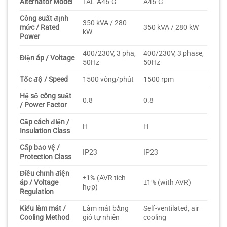
Alternator Model
TAL-A46-G
A46-G
Công suất định
350 kVA / 280
mức / Rated
350 kVA / 280 kW
kW
Power
400/230V, 3 pha,
400/230V, 3 phase,
Điện áp / Voltage
50Hz
50Hz
Tốc độ / Speed
1500 vòng/phút
1500 rpm
Hệ số công suất
0.8
0.8
/ Power Factor
Cấp cách điện /
H
H
Insulation Class
Cấp bảo vệ /
IP23
IP23
Protection Class
Điều chỉnh điện
±1% (AVR tích
áp / Voltage
±1% (with AVR)
hợp)
Regulation
Kiểu làm mát /
Làm mát bằng
Self-ventilated, air
Cooling Method
gió tự nhiên
cooling