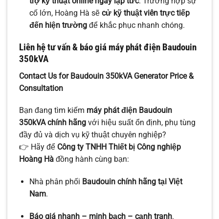
trợ kỹ thuật online ngay lập tức
. Trường hợp sự
cố lớn, Hoàng Hà sẽ
cử kỹ thuật viên trực tiếp
đến hiện trường
để khắc phục nhanh chóng.
Liên hệ tư vấn & báo giá máy phát điện Baudouin
350kVA
Contact Us for Baudouin 350kVA Generator Price &
Consultation
Bạn đang tìm kiếm
máy phát điện Baudouin
350kVA chính hãng
với hiệu suất ổn định, phụ tùng
đầy đủ và dịch vụ kỹ thuật chuyên nghiệp?
👉 Hãy để
Công ty TNHH Thiết bị Công nghiệp
Hoàng Hà
đồng hành cùng bạn:
Nhà phân phối
Baudouin chính hãng tại Việt
Nam
.
Báo giá nhanh – minh bạch – cạnh tranh
.