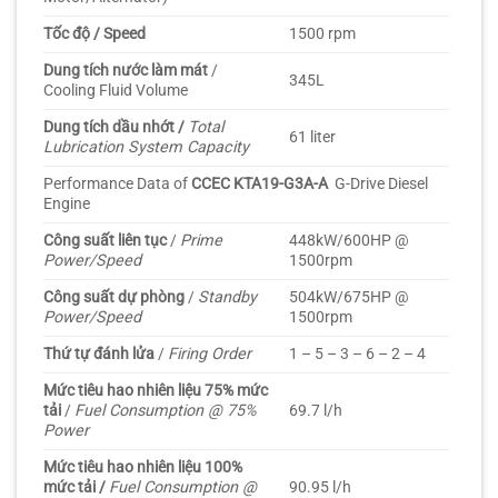
Tốc độ / Speed
1500 rpm
Dung tích nước làm mát
/
345L
Cooling Fluid Volume
Dung tích dầu nhớt /
Total
61 liter
Lubrication System Capacity
Performance Data of
CCEC KTA19-G3A-A
G-Drive Diesel
Engine
Công suất liên tục
/
Prime
448kW/600HP @
Power/Speed
1500rpm
Công suất dự phòng
/
Standby
504kW/675HP @
Power/Speed
1500rpm
Thứ tự đánh lửa
/
Firing Order
1 – 5 – 3 – 6 – 2 – 4
Mức tiêu hao nhiên liệu 75% mức
tải
/
Fuel Consumption @ 75%
69.7 l/h
Power
Mức tiêu hao nhiên liệu 100%
mức tải /
Fuel Consumption @
90.95 l/h