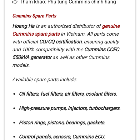
👉 Tham khảo: Phụ tùng Cummins chính hãng
Cummins Spare Parts
Hoang Ha
is an authorized distributor of
genuine
Cummins spare parts
in Vietnam. All parts come
with official
CO/CQ certification
, ensuring quality
and 100% compatibility with the
Cummins CCEC
550kVA generator
as well as other Cummins
models.
Available spare parts include:
Oil filters, fuel filters, air filters, coolant filters
.
High-pressure pumps, injectors, turbochargers
.
Piston rings, pistons, bearings, gaskets
.
Control panels, sensors, Cummins ECU
.