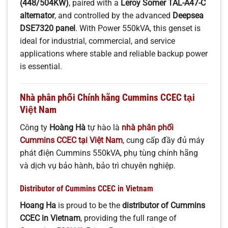
(448/504KW)
, paired with a
Leroy Somer TAL-A47-C
alternator
, and controlled by the advanced
Deepsea
DSE7320 panel
. With Power 550kVA, this genset is
ideal for industrial, commercial, and service
applications where stable and reliable backup power
is essential.
Nhà phân phối Chính hãng Cummins CCEC tại
Việt Nam
Công ty
Hoàng Hà
tự hào là
nhà phân phối
Cummins CCEC tại Việt Nam
, cung cấp đầy đủ máy
phát điện Cummins 550kVA, phụ tùng chính hãng
và dịch vụ bảo hành, bảo trì chuyên nghiệp.
Distributor of Cummins CCEC in Vietnam
Hoang Ha
is proud to be the
distributor of Cummins
CCEC in Vietnam
, providing the full range of