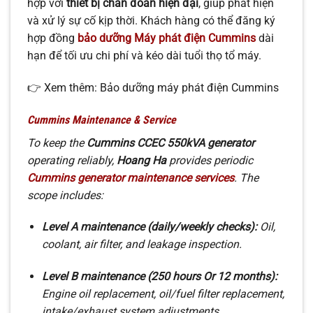
hợp với
thiết bị chẩn đoán hiện đại
, giúp phát hiện
và xử lý sự cố kịp thời. Khách hàng có thể đăng ký
hợp đồng
bảo dưỡng Máy phát điện Cummins
dài
hạn để tối ưu chi phí và kéo dài tuổi thọ tổ máy.
👉 Xem thêm: Bảo dưỡng máy phát điện Cummins
Cummins Maintenance & Service
To keep the
Cummins CCEC 550kVA generator
operating reliably,
Hoang Ha
provides periodic
Cummins generator maintenance services
. The
scope includes:
Level A maintenance (daily/weekly checks):
Oil,
coolant, air filter, and leakage inspection.
Level B maintenance (250 hours Or 12 months):
Engine oil replacement, oil/fuel filter replacement,
intake/exhaust system adjustments.