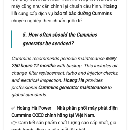
máy cũng như căn chỉnh lại chuẩn cấu hình.
Hoàng
Hà
cung cấp dịch vụ
bảo trì bảo dưỡng Cummins
chuyên nghiệp theo chuẩn quốc tế.
5. How often should the Cummins
generator be serviced?
Cummins recommends periodic maintenance
every
250 hours
12 months
with backup
. This includes oil
change, filter replacement, turbo and injector checks,
and electrical inspection.
Hoang Ha
provides
professional
Cummins generator maintenance
to
global standards.
✅
Hoàng Hà Power – Nhà phân phối máy phát điện
Cummins CCEC chính hãng tại Việt Nam.
👉 Cam kết sản phẩm chất lượng cao cấp nhất, giá
cạnh tranh, dịch vụ hậu mãi tốt nhất.