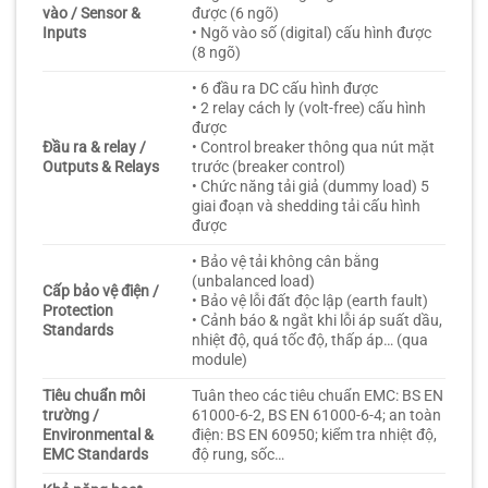
vào / Sensor &
được (6 ngõ)
Inputs
• Ngõ vào số (digital) cấu hình được
(8 ngõ)
• 6 đầu ra DC cấu hình được
• 2 relay cách ly (volt-free) cấu hình
được
Đầu ra & relay /
• Control breaker thông qua nút mặt
Outputs & Relays
trước (breaker control)
• Chức năng tải giả (dummy load) 5
giai đoạn và shedding tải cấu hình
được
• Bảo vệ tải không cân bằng
(unbalanced load)
Cấp bảo vệ điện /
• Bảo vệ lỗi đất độc lập (earth fault)
Protection
• Cảnh báo & ngắt khi lỗi áp suất dầu,
Standards
nhiệt độ, quá tốc độ, thấp áp… (qua
module)
Tiêu chuẩn môi
Tuân theo các tiêu chuẩn EMC: BS EN
trường /
61000-6-2, BS EN 61000-6-4; an toàn
Environmental &
điện: BS EN 60950; kiểm tra nhiệt độ,
EMC Standards
độ rung, sốc…