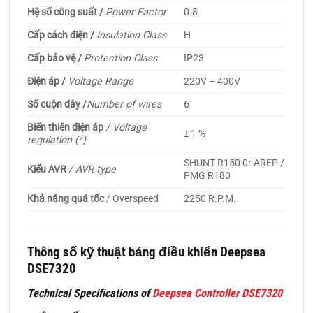
Hệ số công suất /
Power Factor
0.8
Cấp cách điện /
Insulation Class
H
Cấp bảo vệ /
Protection Class
IP23
Điện áp /
Voltage Range
220V – 400V
Số cuộn dây /
Number of wires
6
Biến thiên điện áp
/ Voltage
± 1 %
regulation (*)
SHUNT R150 0r AREP /
Kiểu AVR
/ AVR type
PMG R180
Khả năng quá tốc
/ Overspeed
2250 R.P.M.
Thông số kỹ thuật bảng điều khiển Deepsea
DSE7320
Technical Specifications of
Deepsea
Controller
DSE7320