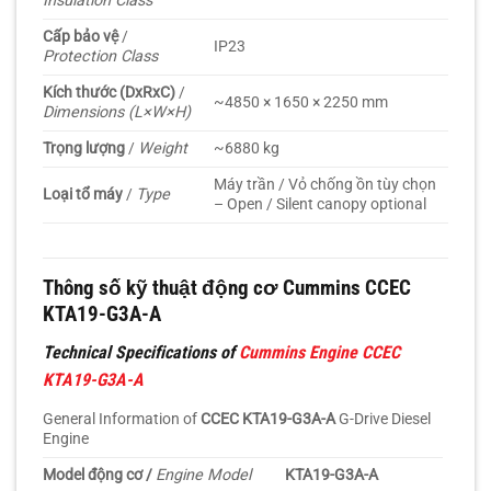
Insulation Class
Cấp bảo vệ
/
IP23
Protection Class
Kích thước (DxRxC)
/
~4850 × 1650 × 2250 mm
Dimensions (L×W×H)
Trọng lượng
/
Weight
~6880 kg
Máy trần / Vỏ chống ồn tùy chọn
Loại tổ máy
/
Type
– Open / Silent canopy optional
Thông số kỹ thuật động cơ Cummins CCEC
KTA19-G3A-A
Technical Specifications of
Cummins Engine CCEC
KTA19-G3A-A
General Information of
CCEC KTA19-G3A-A
G-Drive Diesel
Engine
Model động cơ /
Engine Model
KTA19-G3A-A