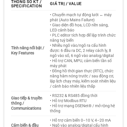
THÔNG SỐ KT /
GIÁ TRỊ / VALUE
SPECIFICATION
• Chuyển mạch tự động lưới ↔ máy
phát (Auto Mains Failure)
• Giao diện đồ họa, LCD nền sáng,
LED cảnh báo
• PLC editor tích hợp để lập trình chức
năng tuỳ biến
• Nhiều ngõ vào/ngõ ra cấu hình
Tính năng nổi bật /
được: 6 đầu ra DC, 2 relay cách ly, 8
Key Features
ngõ vào số, 6 ngõ vào analog/digital
• Hỗ trợ CAN, MPU, cảm biến tần số
máy phát
• Đồng hồ thời gian thực (RTC), chức
năng hâm nóng trước / sau động cơ,
lập lịch chạy máy, kiểm soát nhiên liệu
/ cảnh báo nhiên liệu thấp
• RS232 & RS485 đồng thời
Giao tiếp & truyền
• Hỗ trợ Modbus RTU
thông /
• Hỗ trợ mạng DSENet® / mở rộng hệ
Communications
thống
• Hỗ trợ cảm biến 0–10 V, 4–20 mA
Cảm biến & đầu
• Ngõ vào analog/digital cấu hình