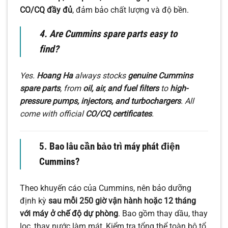
CO/CQ đầy đủ
, đảm bảo chất lượng và độ bền.
4. Are Cummins spare parts easy to
find?
Yes.
Hoang Ha
always stocks
genuine Cummins
spare parts
, from
oil, air, and fuel filters
to
high-
pressure pumps, injectors, and turbochargers
. All
come with official
CO/CQ certificates
.
5. Bao lâu cần bảo trì máy phát điện
Cummins?
Theo khuyến cáo của Cummins, nên bảo dưỡng
định kỳ
sau mỗi 250 giờ vận hành hoặc 12 tháng
với máy ở chế độ dự phòng
. Bao gồm thay dầu, thay
lọc, thay nước làm mát, Kiểm tra tổng thể toàn bộ tổ