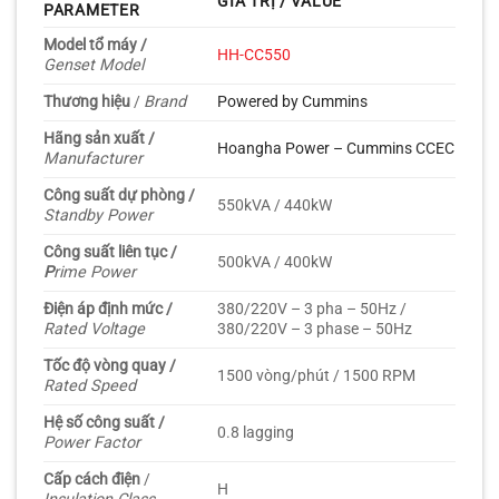
GIÁ TRỊ / VALUE
PARAMETER
Model tổ máy /
HH-CC550
Genset Model
Thương hiệu
/
Brand
Powered by Cummins
Hãng sản xuất /
Hoangha Power – Cummins CCEC
Manufacturer
Công suất dự phòng /
550kVA / 440kW
Standby Power
Công suất liên tục /
500kVA / 400kW
P
rime Power
Điện áp định mức /
380/220V – 3 pha – 50Hz /
Rated Voltage
380/220V – 3 phase – 50Hz
Tốc độ vòng quay /
1500 vòng/phút / 1500 RPM
Rated Speed
Hệ số công suất /
0.8 lagging
Power Factor
Cấp cách điện
/
H