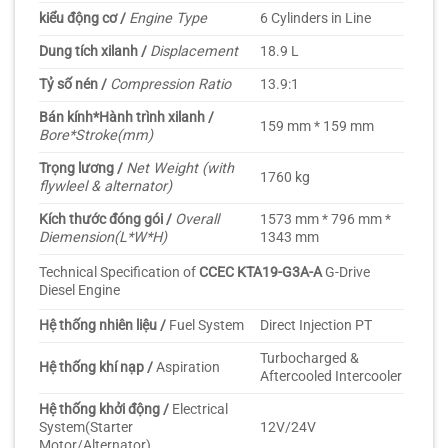
kiểu động cơ /
Engine Type
6 Cylinders in Line
Dung tích xilanh /
Displacement
18.9 L
Tỷ số nén /
Compression Ratio
13.9:1
Bán kính*Hành trình xilanh /
159 mm * 159 mm
Bore*Stroke(mm)
Trọng lương /
Net Weight (with
1760 kg
flywleel & alternator)
Kích thước đóng gói /
Overall
1573 mm * 796 mm *
Diemension(L*W*H)
1343 mm
Technical Specification of
CCEC KTA19-G3A-A
G-Drive
Diesel Engine
Hệ thống nhiên liệu /
Fuel System
Direct Injection PT
Turbocharged &
Hệ thống khí nạp /
Aspiration
Aftercooled Intercooler
Hệ thống khởi động /
Electrical
System(Starter
12V/24V
Motor/Alternator)