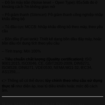
– Độ ồn máy trần (Noise level – Open Type): 85±5db đo ở
khoảng cách 7m không gian mở
– Pô giảm thanh (Silencer): Pô giảm thanh công nghiệp nhập
khẩu đồng bộ
– Tủ đầu cực MCCB: Nhập khẩu đồng bộ theo máy, theo yêu
cầu
– Bồn dầu (Fuel tank): Thiết kế dạng bồn dầu đáy máy, hoặc
bồn dầu rời dung tích theo yêu cầu
– Tình trạng: Mới 100%
– Tiêu chuẩn chất lượng (Quality certification):
ISO
9001:2015, ISO3046, CE, GB/T2820-2009, DIN6271,
ISO8528, DIN6271, VDE0530, NEMA MG1-32, IEC34,
AS1359,…
👉 Thông số có thể được
tùy chỉnh theo nhu cầu sử dụng
thực tế
như điện áp, loại tủ điều khiển hoặc mức độ cách
âm.
Bảo Hành Máy Phát Điện Isuzu