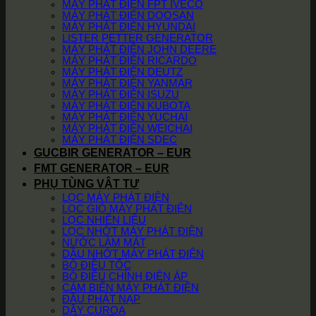
MÁY PHÁT ĐIỆN FPT IVECO
MÁY PHÁT ĐIỆN DOOSAN
MÁY PHÁT ĐIỆN HYUNDAI
LISTER PETTER GENERATOR
MÁY PHÁT ĐIỆN JOHN DEERE
MÁY PHÁT ĐIỆN RICARDO
MÁY PHÁT ĐIỆN DEUTZ
MÁY PHÁT ĐIỆN YANMAR
MÁY PHÁT ĐIỆN ISUZU
MÁY PHÁT ĐIỆN KUBOTA
MÁY PHÁT ĐIỆN YUCHAI
MÁY PHÁT ĐIỆN WEICHAI
MÁY PHÁT ĐIỆN SDEC
GUCBIR GENERATOR – EUR
FMT GENERATOR – EUR
PHỤ TÙNG VẬT TƯ
LỌC MÁY PHÁT ĐIỆN
LỌC GIÓ MÁY PHÁT ĐIỆN
LỌC NHIÊN LIỆU
LỌC NHỚT MÁY PHÁT ĐIỆN
NƯỚC LÀM MÁT
DẦU NHỚT MÁY PHÁT ĐIỆN
BỘ ĐIỀU TỐC
BỘ ĐIỀU CHỈNH ĐIỆN ÁP
CẢM BIẾN MÁY PHÁT ĐIỆN
ĐẦU PHÁT NẠP
DÂY CUROA