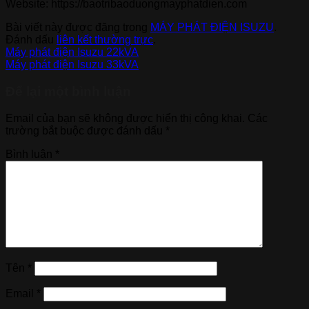
Website: https://baotribaoduongmayphatdien.com
Bài viết này được đăng trong
MÁY PHÁT ĐIỆN ISUZU
.
Đánh dấu
liên kết thường trực
.
Máy phát điện Isuzu 22kVA
Máy phát điện Isuzu 33kVA
Để lại một bình luận
Email của bạn sẽ không được hiển thị công khai.
Các
trường bắt buộc được đánh dấu
*
Bình luận
*
Tên
*
Email
*