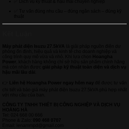
✅ Dịch vụ kỹ thuật & hậu mãi chuyên nghiệp
✅ Tư vấn đúng nhu cầu – đúng ngân sách – đúng kỹ
thuật
Kết Luận
Máy phát điện Isuzu 27.5kVA
là giải pháp nguồn điện dự
phòng ổn định, hiệu quả và kinh tế cho doanh nghiệp và
công trình quy mô vừa và nhỏ. Khi lựa chọn
Hoangha
Power
, khách hàng không chỉ sở hữu sản phẩm chính hãng
mà còn nhận được
giải pháp kỹ thuật toàn diện và dịch vụ
hậu mãi lâu dài
.
👉
Liên hệ Hoangha Power ngay hôm nay
để được tư vấn
chi tiết và báo giá máy phát điện Isuzu 27.5kVA phù hợp nhất
với nhu cầu của bạn.
CÔNG TY TNHH THIẾT BỊ CÔNG NGHIỆP VÀ DỊCH VỤ
HOÀNG HÀ
Tel: 024 668 00 666
Phone & Zalo:
090 468 0707
Email: lenammpd@gmail.com