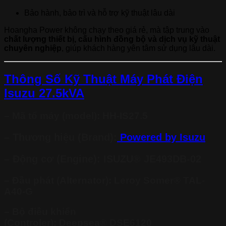
Bảo hành, bảo trì và hỗ trợ kỹ thuật lâu dài
Hoangha Power không chạy theo giá rẻ, mà tập trung vào
chất lượng thiết bị, cấu hình đồng bộ và dịch vụ kỹ thuật
chuyên nghiệp
, giúp khách hàng yên tâm sử dụng lâu dài.
Thông Số Kỹ Thuật Máy Phát Điện
Isuzu 27.5kVA
– Mã tổ máy (model):
HH-IS27.5
– Thương hiệu (Brand):
Powered by Isuzu
– Động cơ (Engine):
ISUZU® JE493DB-02
– Đầu phát (Alternator):
Leroy Somer® TAL-
A40-G
– Bộ điều khiển
(Controler):
Deepsea®
DSE6120