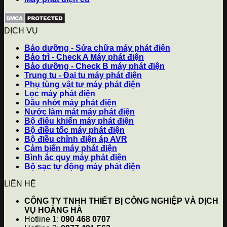
DỊCH VỤ
Bảo dưỡng - Sửa chữa máy phát điện
Bảo trì - Check A Máy phát điện
Bảo dưỡng - Check B máy phát điện
Trung tu - Đại tu máy phát điện
Phụ tùng vật tư máy phát điện
Lọc máy phát điện
Dầu nhớt máy phát điện
Nước làm mát máy phát điện
Bộ điêu khiển máy phát điện
Bộ điều tốc máy phát điện
Bộ điều chỉnh điện áp AVR
Cảm biến máy phát điện
Bình ắc quy máy phát điện
Bộ sạc tự động máy phát điện
LIÊN HỆ
CÔNG TY TNHH THIẾT BỊ CÔNG NGHIỆP VÀ DỊCH
VỤ HOÀNG HÀ
Hotline 1:
090 468 0707