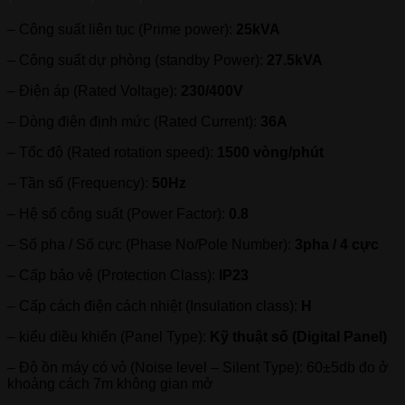
– Công suất liên tục (Prime power):
25kVA
– Công suất dự phòng (standby Power):
27.5kVA
– Điện áp (Rated Voltage):
230/400V
– Dòng điện định mức (Rated Current):
36A
– Tốc độ (Rated rotation speed):
1500 vòng/phút
– Tần số (Frequency):
50Hz
– Hệ số công suất (Power Factor):
0.8
– Số pha / Số cực (Phase No/Pole Number):
3pha / 4 cực
– Cấp bảo vệ (Protection Class):
IP23
– Cấp cách điện cách nhiệt (Insulation class):
H
– kiểu diều khiển (Panel Type):
Kỹ thuật số (Digital Panel)
– Độ ồn máy có vỏ (Noise level – Silent Type): 60±5db đo ở
khoảng cách 7m không gian mở