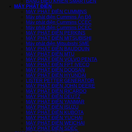
BẢNG ĐIỀU KHIỂN SMARTGEN
MÁY PHÁT ĐIỆN
MÁY PHÁT ĐIỆN CUMMINS
Máy phát điện Cummins Ấn Độ
Máy phát điện Cummins CCEC
Máy phát điện Cummins DCEC
MÁY PHÁT ĐIỆN PERKINS
MÁY PHÁT ĐIỆN MITSUBISHI
Máy phát điện Mitsubishi SME
MÁY PHÁT ĐIỆN BAUDOUIN
MÁY PHÁT ĐIỆN MTU
MÁY PHÁT ĐIỆN VOLVO PENTA
MÁY PHÁT ĐIỆN FPT IVECO
MÁY PHÁT ĐIỆN DOOSAN
MÁY PHÁT ĐIỆN HYUNDAI
LISTER PETTER GENERATOR
MÁY PHÁT ĐIỆN JOHN DEERE
MÁY PHÁT ĐIỆN RICARDO
MÁY PHÁT ĐIỆN DEUTZ
MÁY PHÁT ĐIỆN YANMAR
MÁY PHÁT ĐIỆN ISUZU
MÁY PHÁT ĐIỆN KUBOTA
MÁY PHÁT ĐIỆN YUCHAI
MÁY PHÁT ĐIỆN WEICHAI
MÁY PHÁT ĐIỆN SDEC