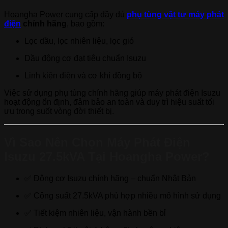
Hoangha Power cung cấp đầy đủ
phụ tùng vật tư máy phát
điện
chính hãng
, bao gồm:
Lọc dầu, lọc nhiên liệu, lọc gió
Dầu động cơ đạt tiêu chuẩn Isuzu
Linh kiện điện và cơ khí đồng bộ
Việc sử dụng phụ tùng chính hãng giúp máy phát điện Isuzu
hoạt động ổn định, đảm bảo an toàn và duy trì hiệu suất tối
ưu trong suốt vòng đời thiết bị.
Vì Sao Nên Chọn Máy Phát Điện
Isuzu 27.5kVA Tại Hoangha Power?
✅ Động cơ Isuzu chính hãng – chuẩn Nhật Bản
✅ Công suất 27.5kVA phù hợp nhiều mô hình sử dụng
✅ Tiết kiệm nhiên liệu, vận hành bền bỉ