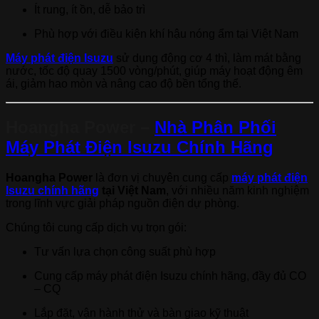
Ít rung, ít ồn, dễ bảo trì
Phù hợp với điều kiện khí hậu nóng ẩm tại Việt Nam
Máy phát điện Isuzu
sử dụng động cơ 4 thì, làm mát bằng
nước, tốc độ quay 1500 vòng/phút, giúp máy hoạt động êm
ái, giảm hao mòn và nâng cao độ bền tổng thể.
Hoangha Power –
Nhà Phân Phối
Máy Phát Điện Isuzu Chính Hãng
Hoangha Power
là đơn vị chuyên cung cấp
máy phát điện
Isuzu chính hãng
tại Việt Nam
, với nhiều năm kinh nghiệm
trong lĩnh vực giải pháp nguồn điện dự phòng.
Chúng tôi cung cấp dịch vụ trọn gói:
Tư vấn lựa chọn công suất phù hợp
Cung cấp máy phát điện Isuzu chính hãng, đầy đủ CO
– CQ
Lắp đặt, vận hành thử và bàn giao kỹ thuật