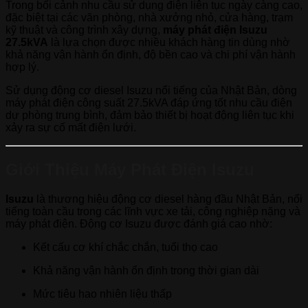
Trong bối cảnh nhu cầu sử dụng điện liên tục ngày càng cao,
đặc biệt tại các văn phòng, nhà xưởng nhỏ, cửa hàng, trạm
kỹ thuật và công trình xây dựng,
máy phát điện Isuzu
27.5kVA
là lựa chọn được nhiều khách hàng tin dùng nhờ
khả năng vận hành ổn định, độ bền cao và chi phí vận hành
hợp lý.
Sử dụng động cơ diesel Isuzu nổi tiếng của Nhật Bản, dòng
máy phát điện công suất 27.5kVA đáp ứng tốt nhu cầu điện
dự phòng trung bình, đảm bảo thiết bị hoạt động liên tục khi
xảy ra sự cố mất điện lưới.
Giới Thiệu Máy Phát Điện Isuzu
Isuzu
là thương hiệu động cơ diesel hàng đầu Nhật Bản, nổi
tiếng toàn cầu trong các lĩnh vực xe tải, công nghiệp nặng và
máy phát điện. Động cơ Isuzu được đánh giá cao nhờ:
Kết cấu cơ khí chắc chắn, tuổi thọ cao
Khả năng vận hành ổn định trong thời gian dài
Mức tiêu hao nhiên liệu thấp