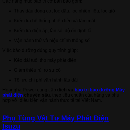
Các hạng mục bảo trì cơ bản bao gồm:
Thay dầu động cơ, lọc dầu, lọc nhiên liệu, lọc gió
Kiểm tra hệ thống nhiên liệu và làm mát
Kiểm tra điện áp, tần số, độ ổn định tải
Vận hành thử và hiệu chỉnh thông số
Việc bảo dưỡng đúng quy trình giúp:
Kéo dài tuổi thọ máy phát điện
Giảm thiểu rủi ro sự cố
Tối ưu chi phí vận hành lâu dài
Hoangha Power cung cấp
dịch vụ
bảo trì bảo dưỡng Máy
phát điện
chuyên sâu
, theo tiêu chuẩn của hãng và phù
hợp với điều kiện vận hành thực tế tại Việt Nam.
Phụ Tùng Vật Tư Máy Phát Điện
Isuzu