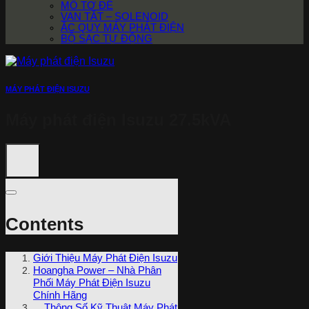
MÔ TƠ ĐỀ
VAN TẮT – SOLENOID
ẮC QUY MÁY PHÁT ĐIỆN
BỘ SẠC TỰ ĐỘNG
MÁY PHÁT ĐIỆN ISUZU
Máy phát điện Isuzu 27.5kVA
Contents
Giới Thiệu Máy Phát Điện Isuzu
Hoangha Power – Nhà Phân
Phối Máy Phát Điện Isuzu
Chính Hãng
Thông Số Kỹ Thuật Máy Phát