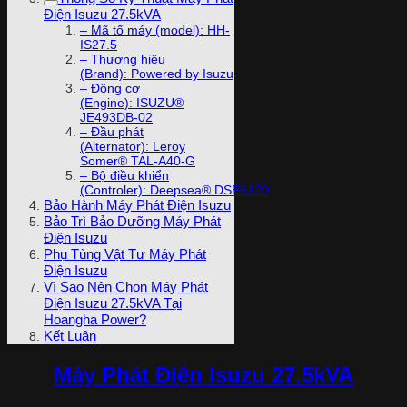
Điện Isuzu 27.5kVA
– Mã tổ máy (model): HH-
IS27.5
– Thương hiệu
(Brand): Powered by Isuzu
– Động cơ
(Engine): ISUZU®
JE493DB-02
– Đầu phát
(Alternator): Leroy
Somer® TAL-A40-G
– Bộ điều khiển
(Controler): Deepsea® DSE6120
Bảo Hành Máy Phát Điện Isuzu
Bảo Trì Bảo Dưỡng Máy Phát
Điện Isuzu
Phụ Tùng Vật Tư Máy Phát
Điện Isuzu
Vì Sao Nên Chọn Máy Phát
Điện Isuzu 27.5kVA Tại
Hoangha Power?
Kết Luận
Máy Phát Điện Isuzu 27.5kVA