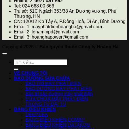
Hotline 2:
0977 491 562
Tel: 024 668 00 666
Trụ sở: 51C Ngách 353/38 An Dương vương, Phú
Thượng, HN
CN: 120/12 Kp Tây A, P.Đông Hoà, Dĩ An, Bình Dương
Email 1: mayphatdienhoangha@gmail.com
Email 2: lenammpd@gmail.com
Email 3: hoanghapower@gmail.com
Copyright 2026 ©
Bản quyền thuộc Công ty Hoàng Hà
VỀ CHÚNG TÔI
BẢO DƯỠNG SỬA CHỮA
BẢO TRÌ MÁY PHÁT ĐIỆN
BẢO DƯỠNG MÁY PHÁT ĐIỆN
Bảo trì bảo dưỡng máy phát điện
SỬA CHỮA MÁY PHÁT ĐIỆN
TRUNG TU ĐẠI TU
BẢNG ĐIỀU KHIỂN
DEEPSEA
BẢNG ĐIỀU KHIỂN COMAP
BẢNG ĐIỀU KHIỂN DATAKOM