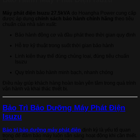
Máy phát điện Isuzu 27.5kVA
do Hoangha Power cung cấp
được áp dụng
chính sách bảo hành chính hãng
theo tiêu
chuẩn của nhà sản xuất:
Bảo hành động cơ và đầu phát theo thời gian quy định
Hỗ trợ kỹ thuật trong suốt thời gian bảo hành
Linh kiện thay thế đúng chủng loại, đúng tiêu chuẩn
Isuzu
Quy trình bảo hành minh bạch, nhanh chóng
Điều này giúp khách hàng hoàn toàn yên tâm trong quá trình
vận hành và khai thác thiết bị.
Bảo Trì Bảo Dưỡng Máy Phát Điện
Isuzu
Bảo trì bảo dưỡng máy phát điện
định kỳ là yếu tố quan
trọng để đảm bảo máy luôn sẵn sàng hoạt động khi cần thiết.