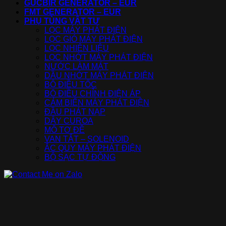
GUCBIR GENERATOR – EUR
FMT GENERATOR – EUR
PHỤ TÙNG VẬT TƯ
LỌC MÁY PHÁT ĐIỆN
LỌC GIÓ MÁY PHÁT ĐIỆN
LỌC NHIÊN LIỆU
LỌC NHỚT MÁY PHÁT ĐIỆN
NƯỚC LÀM MÁT
DẦU NHỚT MÁY PHÁT ĐIỆN
BỘ ĐIỀU TỐC
BỘ ĐIỀU CHỈNH ĐIỆN ÁP
CẢM BIẾN MÁY PHÁT ĐIỆN
ĐẦU PHÁT NẠP
DÂY CUROA
MÔ TƠ ĐỀ
VAN TẮT – SOLENOID
ẮC QUY MÁY PHÁT ĐIỆN
BỘ SẠC TỰ ĐỘNG