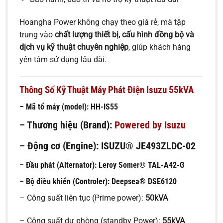
Hoangha Power không chạy theo giá rẻ, mà tập
trung vào
chất lượng thiết bị, cấu hình đồng bộ và
dịch vụ kỹ thuật chuyên nghiệp
, giúp khách hàng
yên tâm sử dụng lâu dài.
Thông Số Kỹ Thuật Máy Phát Điện Isuzu 55kVA
– Mã tổ máy (model):
HH-IS55
– Thương hiệu (Brand):
Powered by Isuzu
– Động cơ (Engine):
ISUZU® JE493ZLDC-02
– Đầu phát (Alternator):
Leroy Somer® TAL-A42-G
– Bộ điều khiển (Controler):
Deepsea®
DSE6120
– Công suất liên tục (Prime power):
50kVA
– Công suất dự phòng (standby Power):
55kVA