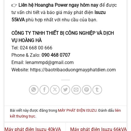
👉
Liên hệ Hoangha Power ngay hôm nay
để được
tư vấn chi tiết và báo giá máy phát điện
Isuzu
55kVA
phù hợp nhất với nhu cầu của bạn.
CÔNG TY TNHH THIẾT BỊ CÔNG NGHIỆP VÀ DỊCH
VỤ HOÀNG HÀ
Tel: 024 668 00 666
Phone & Zalo:
090 468 0707
Email: lenammpd@gmail.com
Website: https://baotribaoduongmayphatdien.com
Bài viết này được đăng trong
MÁY PHÁT ĐIỆN ISUZU
. Đánh dấu
liên
kết thường trực
.
Máy phát điện Isuzu 40kVA
Máy phát điện Isuzu 66kVA