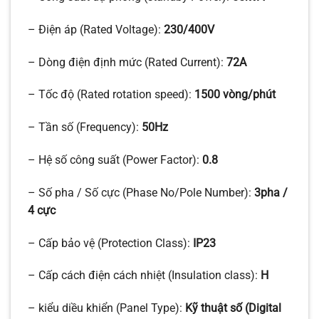
– Điện áp (Rated Voltage):
230/400V
– Dòng điện định mức (Rated Current):
72A
– Tốc độ (Rated rotation speed):
1500 vòng/phút
– Tần số (Frequency):
50Hz
– Hệ số công suất (Power Factor):
0.8
– Số pha / Số cực (Phase No/Pole Number):
3pha /
4 cực
– Cấp bảo vệ (Protection Class):
IP23
– Cấp cách điện cách nhiệt (Insulation class):
H
– kiểu diều khiển (Panel Type):
Kỹ thuật số (Digital