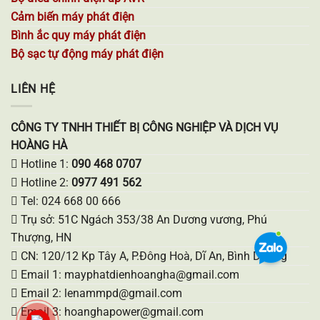
Cảm biến máy phát điện
Bình ắc quy máy phát điện
Bộ sạc tự động máy phát điện
LIÊN HỆ
CÔNG TY TNHH THIẾT BỊ CÔNG NGHIỆP VÀ DỊCH VỤ
HOÀNG HÀ
Hotline 1:
090 468 0707
Hotline 2:
0977 491 562
Tel: 024 668 00 666
Trụ sở: 51C Ngách 353/38 An Dương vương, Phú
Thượng, HN
CN: 120/12 Kp Tây A, P.Đông Hoà, Dĩ An, Bình Dương
Email 1: mayphatdienhoangha@gmail.com
Email 2: lenammpd@gmail.com
Email 3: hoanghapower@gmail.com