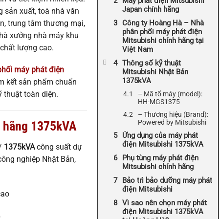
Máy phát điện Mitsubishi
Japan chính hãng
 sản xuất, toà nhà văn
n, trung tâm thương mại,
Công ty Hoàng Hà – Nhà
phân phối máy phát điện
 nhà xưởng nhà máy khu
Mitsubishi chính hãng tại
chất lượng cao.
Việt Nam
Thông số kỹ thuật
phối máy phát điện
Mitsubishi Nhật Bản
1375kVA
am kết sản phẩm chuẩn
ỹ thuật toàn diện.
– Mã tổ máy (model):
HH-MGS1375
– Thương hiệu (Brand):
Powered by Mitsubishi
h hãng 1375kVA
Ứng dụng của máy phát
điện Mitsubishi 1375kVA
 /
1375kVA
công suất dự
Phụ tùng máy phát điện
công nghiệp Nhật Bản,
Mitsubishi chính hãng
Bảo trì bảo dưỡng máy phát
điện Mitsubishi
cao
Vì sao nên chọn máy phát
điện Mitsubishi 1375kVA
p