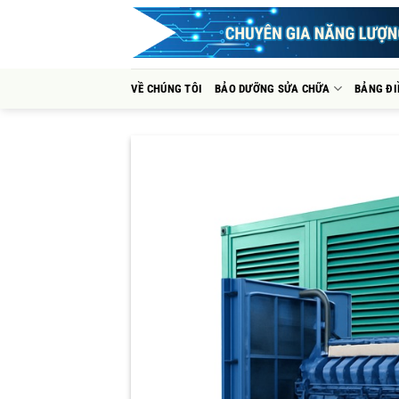
Bỏ
qua
nội
dung
VỀ CHÚNG TÔI
BẢO DƯỠNG SỬA CHỮA
BẢNG ĐI