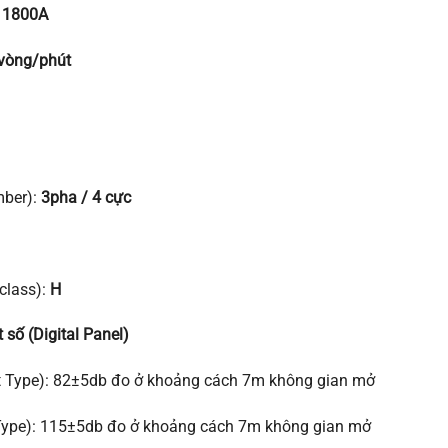
:
1800A
vòng/phút
mber):
3pha / 4 cực
 class):
H
 số (Digital Panel)
ent Type): 82±5db đo ở khoảng cách 7m không gian mở
 Type): 115±5db đo ở khoảng cách 7m không gian mở