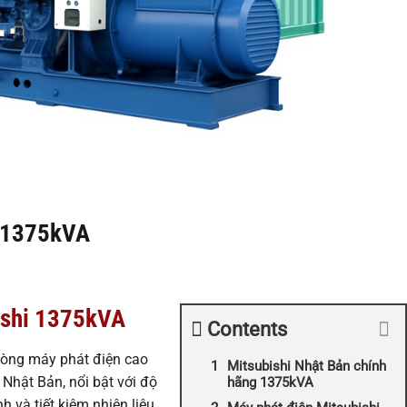
i 1375kVA
ishi 1375kVA
Contents
dòng máy phát điện cao
Mitsubishi Nhật Bản chính
Nhật Bản, nổi bật với độ
hãng 1375kVA
h và tiết kiệm nhiên liệu.