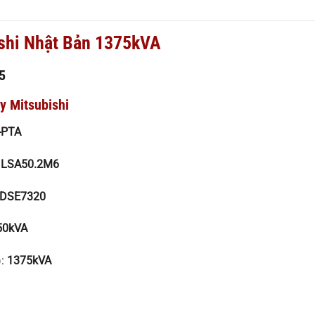
shi Nhật Bản 1375kVA
5
y Mitsubishi
-PTA
®
LSA50.2M6
DSE7320
50kVA
):
1375kVA