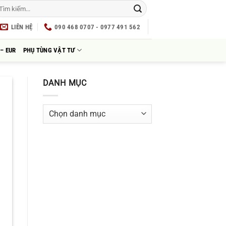
LIÊN HỆ
090 468 0707 - 0977 491 562
– EUR
PHỤ TÙNG VẬT TƯ
DANH MỤC
Danh
mục