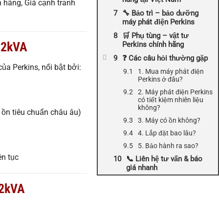
 hãng, Giá cạnh tranh
🔧 Bảo trì – bảo dưỡng
máy phát điện Perkins
🛒 Phụ tùng – vật tư
22kVA
Perkins chính hãng
❓ Các câu hỏi thường gặp
ủa Perkins, nổi bật bởi:
1. Mua máy phát điện
Perkins ở đâu?
2. Máy phát điện Perkins
có tiết kiệm nhiên liệu
không?
 ồn tiêu chuẩn châu âu)
3. Máy có ồn không?
4. Lắp đặt bao lâu?
5. Bảo hành ra sao?
ên tục
📞 Liên hệ tư vấn & báo
giá nhanh
22kVA