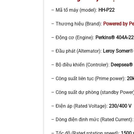
– Mã tổ máy (model):
HH-P22
– Thương hiệu (Brand):
Powered by Pe
– Động cơ (Engine):
Perkins® 404A-2
– Đầu phát (Alternator):
Leroy Somer
– Bộ điều khiển (Controler):
Deepsea®
– Công suất liên tục (Prime power):
20
– Công suất dự phòng (standby Power
– Điện áp (Rated Voltage):
230/400 V
– Dòng điện định mức (Rated Current)
– Tốc độ (Rated rotation speed):
1500 