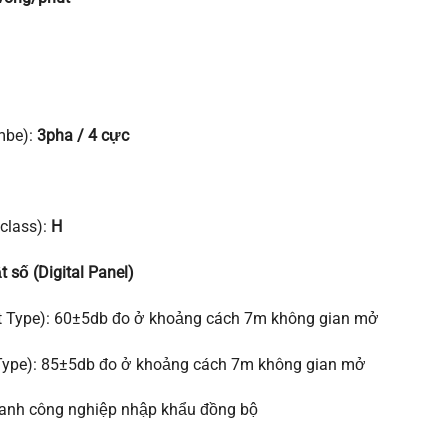
mbe):
3pha / 4 cực
 class):
H
t số (Digital Panel)
ent Type): 60±5db đo ở khoảng cách 7m không gian mở
 Type): 85±5db đo ở khoảng cách 7m không gian mở
thanh công nghiệp nhập khẩu đồng bộ