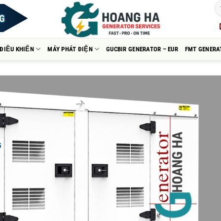
ĐIỀU KHIỂN
MÁY PHÁT ĐIỆN
GUCBIR GENERATOR – EUR
FMT GENERA