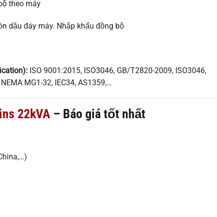
bộ theo máy
 bồn dầu đáy máy. Nhập khẩu đồng bộ
ication):
ISO 9001:2015, ISO3046, GB/T2820-2009, ISO3046,
, NEMA MG1-32, IEC34, AS1359,…
kins 22kVA
– Báo giá tốt nhất
China,…)