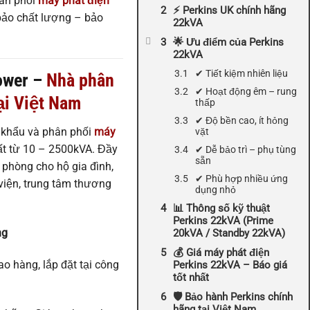
ân phối
máy phát điện
⚡ Perkins UK chính hãng
bảo chất lượng – bảo
22kVA
🌟 Ưu điểm của Perkins
22kVA
✔ Tiết kiệm nhiên liệu
ower –
Nhà phân
✔ Hoạt động êm – rung
ại Việt Nam
thấp
✔ Độ bền cao, ít hỏng
 khẩu và phân phối
máy
vặt
ất từ 10 – 2500kVA. Đầy
✔ Dễ bảo trì – phụ tùng
sẵn
phòng cho hộ gia đình,
✔ Phù hợp nhiều ứng
viện, trung tâm thương
dụng nhỏ
📊 Thông số kỹ thuật
Perkins 22kVA (Prime
ng
20kVA / Standby 22kVA)
💰 Giá máy phát điện
o hàng, lắp đặt tại công
Perkins 22kVA – Báo giá
tốt nhất
🛡 Bảo hành Perkins chính
hãng tại Việt Nam