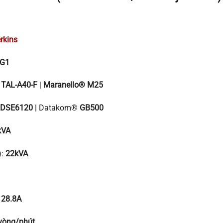
rkins
2G1
®
TAL-A40-F
|
Maranello® M25
DSE6120
| Datakom®
GB500
kVA
):
22kVA
:
28.8A
vòng/phút