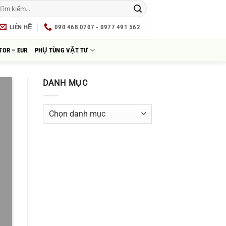
LIÊN HỆ
090 468 0707 - 0977 491 562
TOR – EUR
PHỤ TÙNG VẬT TƯ
DANH MỤC
Danh
mục