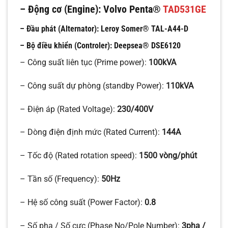
– Động cơ (Engine):
Volvo Penta®
TAD531GE
– Đầu phát (Alternator):
Leroy Somer® TAL-A44-D
– Bộ điều khiển (Controler):
Deepsea®
DSE6120
– Công suất liên tục (Prime power):
100kVA
– Công suất dự phòng (standby Power):
110kVA
– Điện áp (Rated Voltage):
230/400V
– Dòng điện định mức (Rated Current):
144A
– Tốc độ (Rated rotation speed):
1500 vòng/phút
– Tần số (Frequency):
50Hz
– Hệ số công suất (Power Factor):
0.8
– Số pha / Số cực (Phase No/Pole Number):
3pha /