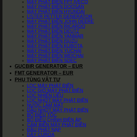
MÁY PHÁT ĐIỆN FPT IVECO
MÁY PHÁT ĐIỆN DOOSAN
MÁY PHÁT ĐIỆN HYUNDAI
LISTER PETTER GENERATOR
MÁY PHÁT ĐIỆN JOHN DEERE
MÁY PHÁT ĐIỆN RICARDO
MÁY PHÁT ĐIỆN DEUTZ
MÁY PHÁT ĐIỆN YANMAR
MÁY PHÁT ĐIỆN ISUZU
MÁY PHÁT ĐIỆN KUBOTA
MÁY PHÁT ĐIỆN YUCHAI
MÁY PHÁT ĐIỆN WEICHAI
MÁY PHÁT ĐIỆN SDEC
GUCBIR GENERATOR – EUR
FMT GENERATOR – EUR
PHỤ TÙNG VẬT TƯ
LỌC MÁY PHÁT ĐIỆN
LỌC GIÓ MÁY PHÁT ĐIỆN
LỌC NHIÊN LIỆU
LỌC NHỚT MÁY PHÁT ĐIỆN
NƯỚC LÀM MÁT
DẦU NHỚT MÁY PHÁT ĐIỆN
BỘ ĐIỀU TỐC
BỘ ĐIỀU CHỈNH ĐIỆN ÁP
CẢM BIẾN MÁY PHÁT ĐIỆN
ĐẦU PHÁT NẠP
DÂY CUROA