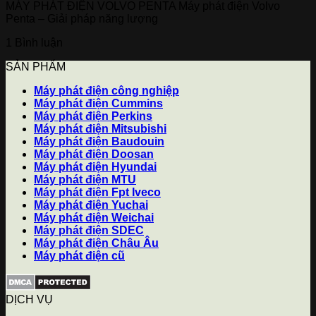
MÁY PHÁT ĐIỆN VOLVO PENTA Máy phát điện Volvo
Penta – Giải pháp năng lượng
1 Bình luận
SẢN PHẨM
Máy phát điện công nghiệp
Máy phát điện Cummins
Máy phát điện Perkins
Máy phát điện Mitsubishi
Máy phát điện Baudouin
Máy phát điện Doosan
Máy phát điện Hyundai
Máy phát điện MTU
Máy phát điện Fpt Iveco
Máy phát điện Yuchai
Máy phát điện Weichai
Máy phát điện SDEC
Máy phát điện Châu Âu
Máy phát điện cũ
DỊCH VỤ