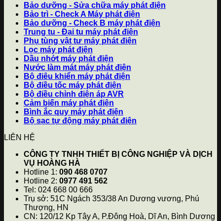
Bảo dưỡng - Sửa chữa máy phát điện
Bảo trì - Check A Máy phát điện
Bảo dưỡng - Check B máy phát điện
Trung tu - Đại tu máy phát điện
Phụ tùng vật tư máy phát điện
Lọc máy phát điện
Dầu nhớt máy phát điện
Nước làm mát máy phát điện
Bộ điêu khiển máy phát điện
Bộ điều tốc máy phát điện
Bộ điều chỉnh điện áp AVR
Cảm biến máy phát điện
Bình ắc quy máy phát điện
Bộ sạc tự động máy phát điện
LIÊN HỆ
CÔNG TY TNHH THIẾT BỊ CÔNG NGHIỆP VÀ DỊCH
VỤ HOÀNG HÀ
Hotline 1:
090 468 0707
Hotline 2:
0977 491 562
Tel: 024 668 00 666
Trụ sở: 51C Ngách 353/38 An Dương vương, Phú
Thượng, HN
CN: 120/12 Kp Tây A, P.Đông Hoà, Dĩ An, Bình Dương