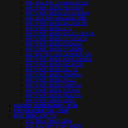
Máy phát điện Cummins DCEC
MÁY PHÁT ĐIỆN PERKINS
MÁY PHÁT ĐIỆN MITSUBISHI
Máy phát điện Mitsubishi SME
MÁY PHÁT ĐIỆN BAUDOUIN
MÁY PHÁT ĐIỆN MTU
MÁY PHÁT ĐIỆN VOLVO PENTA
MÁY PHÁT ĐIỆN FPT IVECO
MÁY PHÁT ĐIỆN DOOSAN
MÁY PHÁT ĐIỆN HYUNDAI
LISTER PETTER GENERATOR
MÁY PHÁT ĐIỆN JOHN DEERE
MÁY PHÁT ĐIỆN RICARDO
MÁY PHÁT ĐIỆN DEUTZ
MÁY PHÁT ĐIỆN YANMAR
MÁY PHÁT ĐIỆN ISUZU
MÁY PHÁT ĐIỆN KUBOTA
MÁY PHÁT ĐIỆN YUCHAI
MÁY PHÁT ĐIỆN WEICHAI
MÁY PHÁT ĐIỆN SDEC
GUCBIR GENERATOR – EUR
FMT GENERATOR – EUR
PHỤ TÙNG VẬT TƯ
LỌC MÁY PHÁT ĐIỆN
LỌC GIÓ MÁY PHÁT ĐIỆN