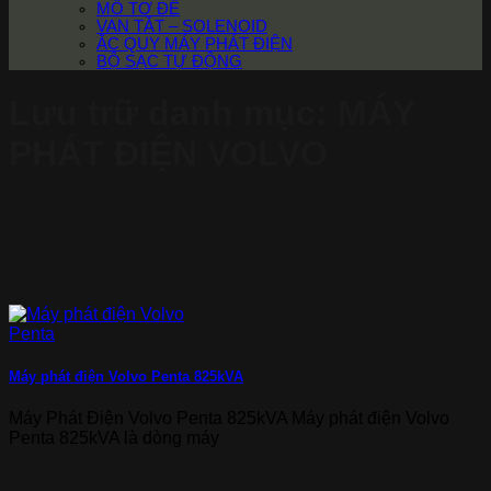
MÔ TƠ ĐỀ
VAN TẮT – SOLENOID
ẮC QUY MÁY PHÁT ĐIỆN
BỘ SẠC TỰ ĐỘNG
Lưu trữ danh mục:
MÁY
PHÁT ĐIỆN VOLVO
Máy phát điện Volvo Penta 825kVA
Máy Phát Điện Volvo Penta 825kVA Máy phát điện Volvo
Penta 825kVA là dòng máy