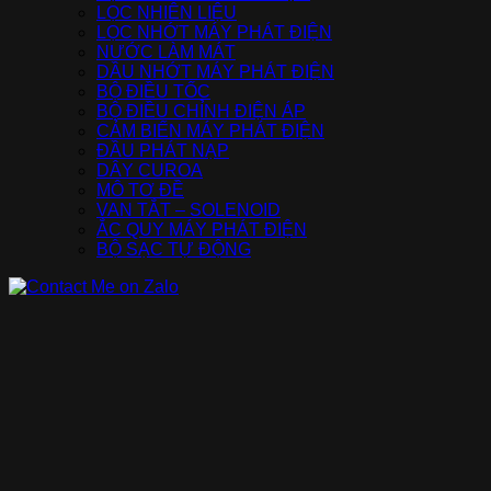
LỌC NHIÊN LIỆU
LỌC NHỚT MÁY PHÁT ĐIỆN
NƯỚC LÀM MÁT
DẦU NHỚT MÁY PHÁT ĐIỆN
BỘ ĐIỀU TỐC
BỘ ĐIỀU CHỈNH ĐIỆN ÁP
CẢM BIẾN MÁY PHÁT ĐIỆN
ĐẦU PHÁT NẠP
DÂY CUROA
MÔ TƠ ĐỀ
VAN TẮT – SOLENOID
ẮC QUY MÁY PHÁT ĐIỆN
BỘ SẠC TỰ ĐỘNG