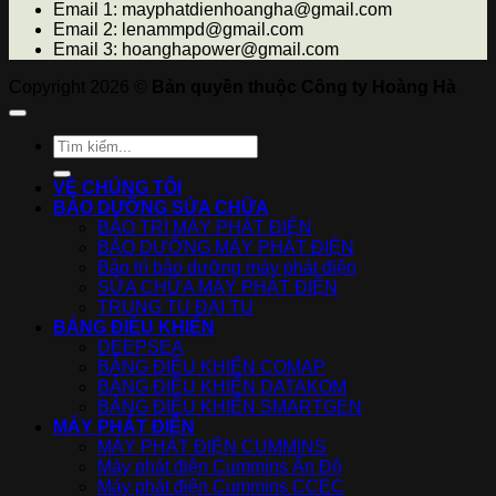
Email 1: mayphatdienhoangha@gmail.com
Email 2: lenammpd@gmail.com
Email 3: hoanghapower@gmail.com
Copyright 2026 ©
Bản quyền thuộc Công ty Hoàng Hà
VỀ CHÚNG TÔI
BẢO DƯỠNG SỬA CHỮA
BẢO TRÌ MÁY PHÁT ĐIỆN
BẢO DƯỠNG MÁY PHÁT ĐIỆN
Bảo trì bảo dưỡng máy phát điện
SỬA CHỮA MÁY PHÁT ĐIỆN
TRUNG TU ĐẠI TU
BẢNG ĐIỀU KHIỂN
DEEPSEA
BẢNG ĐIỀU KHIỂN COMAP
BẢNG ĐIỀU KHIỂN DATAKOM
BẢNG ĐIỀU KHIỂN SMARTGEN
MÁY PHÁT ĐIỆN
MÁY PHÁT ĐIỆN CUMMINS
Máy phát điện Cummins Ấn Độ
Máy phát điện Cummins CCEC