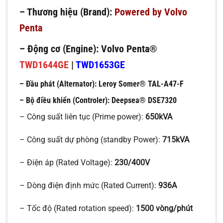
– Thương hiệu (Brand):
Powered by Volvo
Penta
– Động cơ (Engine):
Volvo Penta®
TWD1644GE
|
TWD1653GE
– Đầu phát (Alternator):
Leroy Somer® TAL-A47-F
– Bộ điều khiển (Controler):
Deepsea®
DSE7320
– Công suất liên tục (Prime power):
650kVA
– Công suất dự phòng (standby Power):
715kVA
– Điện áp (Rated Voltage):
230/400V
– Dòng điện định mức (Rated Current):
936A
– Tốc độ (Rated rotation speed):
1500 vòng/phút