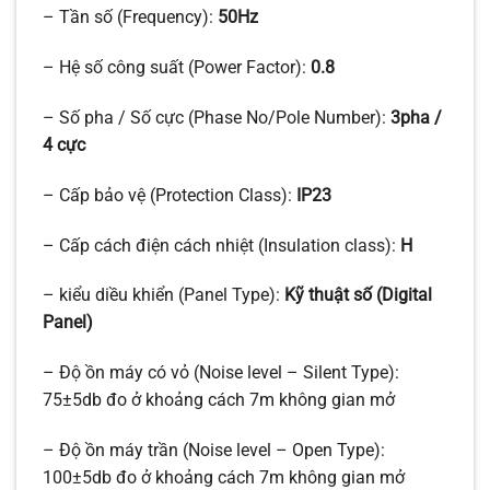
– Tần số (Frequency):
50Hz
– Hệ số công suất (Power Factor):
0.8
– Số pha / Số cực (Phase No/Pole Number):
3pha /
4 cực
– Cấp bảo vệ (Protection Class):
IP23
– Cấp cách điện cách nhiệt (Insulation class):
H
– kiểu diều khiển (Panel Type):
Kỹ thuật số (Digital
Panel)
– Độ ồn máy có vỏ (Noise level – Silent Type):
75±5db đo ở khoảng cách 7m không gian mở
– Độ ồn máy trần (Noise level – Open Type):
100±5db đo ở khoảng cách 7m không gian mở