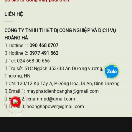
LIÊN HỆ
CÔNG TY TNHH THIẾT BỊ CÔNG NGHIỆP VÀ DỊCH VỤ
HOÀNG HÀ
Hotline 1:
090 468 0707
Hotline 2:
0977 491 562
Tel: 024 668 00 666
Trụ sở: 51C Ngách 353/38 An Dương vương, Phú
Thượng, HN
CN: 120/12 Kp Tây A, P.Đông Hoà, Dĩ An, Bình Dương
Email 1: mayphatdienhoangha@gmail.com
Email 2: lenammpd@gmail.com
Email 3: hoanghapower@gmail.com
Copyright 2026 ©
Bản quyền thuộc Công ty Hoàng Hà