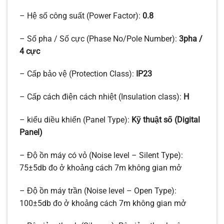
– Hệ số công suất (Power Factor):
0.8
– Số pha / Số cực (Phase No/Pole Number):
3pha /
4 cực
– Cấp bảo vệ (Protection Class):
IP23
– Cấp cách điện cách nhiệt (Insulation class):
H
– kiểu diều khiển (Panel Type):
Kỹ thuật số (Digital
Panel)
– Độ ồn máy có vỏ (Noise level – Silent Type):
75±5db đo ở khoảng cách 7m không gian mở
– Độ ồn máy trần (Noise level – Open Type):
100±5db đo ở khoảng cách 7m không gian mở