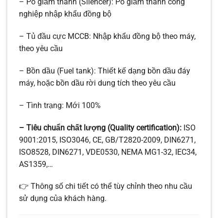
– Pô giảm thanh (Silencer): Pô giảm thanh công
nghiệp nhập khẩu đồng bộ
– Tủ đầu cực MCCB: Nhập khẩu đồng bộ theo máy,
theo yêu cầu
– Bồn dầu (Fuel tank): Thiết kế dạng bồn dầu đáy
máy, hoặc bồn dầu rời dung tích theo yêu cầu
– Tình trạng: Mới 100%
– Tiêu chuẩn chất lượng (Quality certification):
ISO
9001:2015, ISO3046, CE, GB/T2820-2009, DIN6271,
ISO8528, DIN6271, VDE0530, NEMA MG1-32, IEC34,
AS1359,…
👉 Thông số chi tiết có thể tùy chỉnh theo nhu cầu
sử dụng của khách hàng.