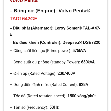
Volvo Penta
– Động cơ (Engine):
Volvo Penta®
TAD1642GE
– Đầu phát (Alternator):
Leroy Somer® TAL-A47-
E
– Bộ điều khiển (Controler):
Deepsea®
DSE7320
– Công suất liên tục (Prime power):
575kVA
– Công suất dự phòng (standby Power):
630kVA
– Điện áp (Rated Voltage):
230/400V
– Dòng điện định mức (Rated Current):
828A
– Tốc độ (Rated rotation speed):
1500 vòng/phút
– Tần số (Frequency):
50Hz