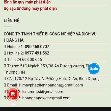
Bình ắc quy máy phát điện
Bộ sạc tự động máy phát điện
LIÊN HỆ
CÔNG TY TNHH THIẾT BỊ CÔNG NGHIỆP VÀ DỊCH VỤ
HOÀNG HÀ
Hotline 1:
090 468 0707
Hotline 2:
0977 491 562
Tel: 024 668 00 666
Trụ sở: 51C Ngách 353/38 An Dương vương, Phú
Thượng, HN
CN: 120/12 Kp Tây A, P.Đông Hoà, Dĩ An, Bình Dương
Email 1: mayphatdienhoangha@gmail.com
Email 2: lenammpd@gmail.com
Email 3: hoanghapower@gmail.com