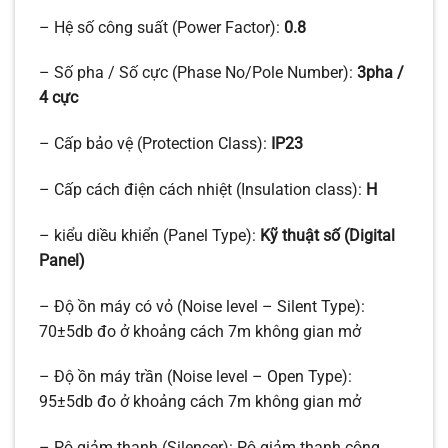
– Hệ số công suất (Power Factor):
0.8
– Số pha / Số cực (Phase No/Pole Number):
3pha /
4 cực
– Cấp bảo vệ (Protection Class):
IP23
– Cấp cách điện cách nhiệt (Insulation class):
H
– kiểu diều khiển (Panel Type):
Kỹ thuật số (Digital
Panel)
– Độ ồn máy có vỏ (Noise level – Silent Type):
70±5db đo ở khoảng cách 7m không gian mở
– Độ ồn máy trần (Noise level – Open Type):
95±5db đo ở khoảng cách 7m không gian mở
– Pô giảm thanh (Silencer): Pô giảm thanh công