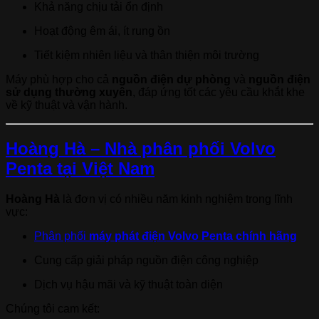
Khả năng chịu tải ổn định
Hoạt động êm ái, ít rung ồn
Tiết kiệm nhiên liệu và thân thiện môi trường
Máy phù hợp cho cả
nguồn điện dự phòng
và
nguồn điện
sử dụng thường xuyên
, đáp ứng tốt các yêu cầu khắt khe
về kỹ thuật và vận hành.
Hoàng Hà – Nhà phân phối Volvo
Penta tại Việt Nam
Hoàng Hà
là đơn vị có nhiều năm kinh nghiệm trong lĩnh
vực:
Phân phối
máy phát điện Volvo Penta chính hãng
Cung cấp giải pháp nguồn điện công nghiệp
Dịch vụ hậu mãi và kỹ thuật toàn diện
Chúng tôi cam kết: