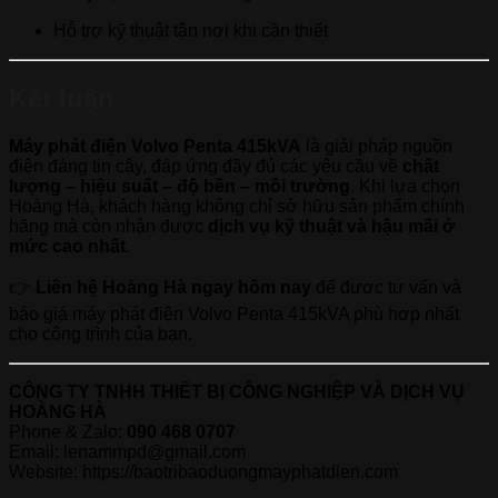
Hỗ trợ kỹ thuật tận nơi khi cần thiết
Kết luận
Máy phát điện Volvo Penta 415kVA
là giải pháp nguồn
điện đáng tin cậy, đáp ứng đầy đủ các yêu cầu về
chất
lượng – hiệu suất – độ bền – môi trường
. Khi lựa chọn
Hoàng Hà, khách hàng không chỉ sở hữu sản phẩm chính
hãng mà còn nhận được
dịch vụ kỹ thuật và hậu mãi ở
mức cao nhất
.
👉
Liên hệ Hoàng Hà ngay hôm nay
để được tư vấn và
báo giá máy phát điện Volvo Penta 415kVA phù hợp nhất
cho công trình của bạn.
CÔNG TY TNHH THIẾT BỊ CÔNG NGHIỆP VÀ DỊCH VỤ
HOÀNG HÀ
Phone & Zalo:
090 468 0707
Email: lenammpd@gmail.com
Website: https://baotribaoduongmayphatdien.com