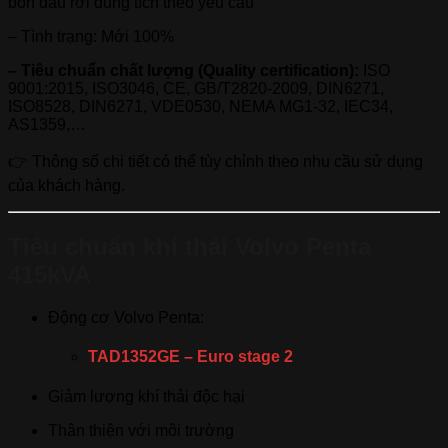
bồn dầu rời dung tích theo yêu cầu
– Tình trạng: Mới 100%
– Tiêu chuẩn chất lượng (Quality certification):
ISO
9001:2015, ISO3046, CE, GB/T2820-2009, DIN6271,
ISO8528, DIN6271, VDE0530, NEMA MG1-32, IEC34,
AS1359,…
👉 Thông số chi tiết có thể tùy chỉnh theo nhu cầu sử dụng
của khách hàng.
Tiêu chuẩn khí thải Volvo Penta
415kVA
Động cơ Volvo Penta:
TAD1352GE – Euro stage 2
Giảm lượng khí thải độc hại
Thân thiện với môi trường