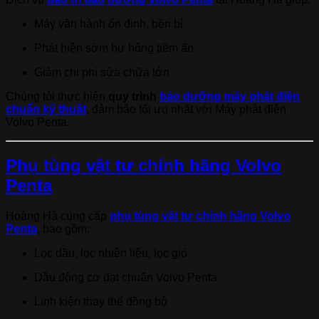
Máy vận hành ổn định, bền bỉ
Phát hiện sớm hư hỏng tiềm ẩn
Giảm chi phí sửa chữa lớn
Chúng tôi thực hiện
quy trình
bảo dưỡng máy phát điện
chuẩn kỹ thuật
, đảm bảo tối ưu nhất với Máy phát điện
Volvo Penta.
Phụ tùng vật tư chính hãng Volvo
Penta
Hoàng Hà cung cấp
phụ tùng vật tư chính hãng Volvo
Penta
, bao gồm:
Lọc dầu, lọc nhiên liệu, lọc gió
Dầu động cơ đạt chuẩn Volvo Penta
Linh kiện thay thế đồng bộ