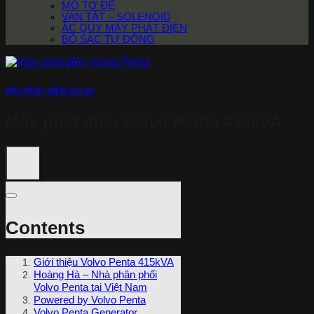
MÔ TƠ ĐỀ
VAN TẮT – SOLENOID
ẮC QUY MÁY PHÁT ĐIỆN
BỘ SẠC TỰ ĐỘNG
MÁY PHÁT ĐIỆN VOLVO
Máy phát điện Volvo Penta 415kVA
Contents
Giới thiệu Volvo Penta 415kVA
Hoàng Hà – Nhà phân phối
Volvo Penta tại Việt Nam
Powered by Volvo Penta
Volvo Penta Generator