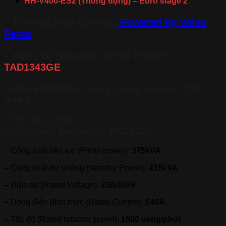
HH-V400-ES2 (Thông đụng) – Euro stage 2
– Thương hiệu (Brand):
Powered by Volvo
Penta
– Động cơ (Engine):
Volvo Penta®
TAD1343GE
– Đầu phát (Alternator):
Leroy Somer® TAL-
A46-J
– Bộ điều khiển
(Controler):
Deepsea®
DSE6120
– Công suất liên tục (Prime power):
375kVA
– Công suất dự phòng (standby Power):
415kVA
– Điện áp (Rated Voltage):
230/400V
– Dòng điện định mức (Rated Current):
540A
– Tốc độ (Rated rotation speed):
1500 vòng/phút