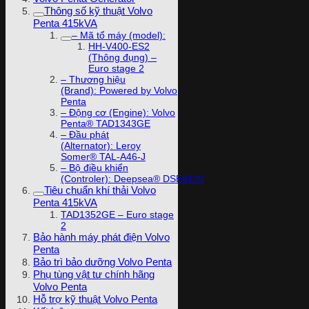
Thông số kỹ thuật Volvo
Penta 415kVA
– Mã tổ máy (model):
HH-V400-ES2
(Thông đụng) –
Euro stage 2
– Thương hiệu
(Brand): Powered by Volvo
Penta
– Động cơ (Engine): Volvo
Penta® TAD1343GE
– Đầu phát
(Alternator): Leroy
Somer® TAL-A46-J
– Bộ điều khiển
(Controler): Deepsea® DSE6120
Tiêu chuẩn khí thải Volvo
Penta 415kVA
TAD1352GE – Euro stage
2
Bảo hành máy phát điện Volvo
Penta
Bảo trì bảo dưỡng Volvo Penta
Phụ tùng vật tư chính hãng
Volvo Penta
Hỗ trợ kỹ thuật Volvo Penta