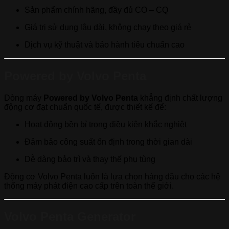
Sản phẩm chính hãng, đầy đủ CO – CQ
Giá trị sử dụng lâu dài, không chạy theo giá rẻ
Dịch vụ kỹ thuật và bảo hành tiêu chuẩn cao
Powered by Volvo Penta
Dòng máy
Powered by Volvo Penta
khẳng định chất lượng
động cơ đạt chuẩn quốc tế, được thiết kế để:
Hoạt động bền bỉ trong điều kiện khắc nghiệt
Đảm bảo công suất ổn định trong thời gian dài
Dễ dàng bảo trì và thay thế phụ tùng
Động cơ Volvo Penta luôn là lựa chọn hàng đầu cho các hệ
thống máy phát điện cao cấp trên toàn thế giới.
Volvo Penta Generator