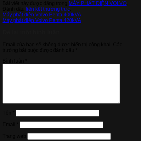
Bài viết này được đăng trong
MÁY PHÁT ĐIỆN VOLVO
.
Đánh dấu
liên kết thường trực
.
Máy phát điện Volvo Penta 400kVA
Máy phát điện Volvo Penta 420kVA
Để lại một bình luận
Email của bạn sẽ không được hiển thị công khai.
Các
trường bắt buộc được đánh dấu
*
Bình luận
*
Tên
*
Email
*
Trang web