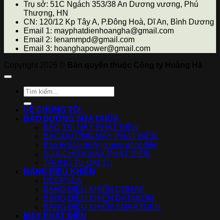
Trụ sở: 51C Ngách 353/38 An Dương vương, Phú
Thượng, HN
CN: 120/12 Kp Tây A, P.Đông Hoà, Dĩ An, Bình Dương
Email 1: mayphatdienhoangha@gmail.com
Email 2: lenammpd@gmail.com
Email 3: hoanghapower@gmail.com
Copyright 2026 ©
Bản quyền thuộc Công ty Hoàng Hà
VỀ CHÚNG TÔI
BẢO DƯỠNG SỬA CHỮA
BẢO TRÌ MÁY PHÁT ĐIỆN
BẢO DƯỠNG MÁY PHÁT ĐIỆN
Bảo trì bảo dưỡng máy phát điện
SỬA CHỮA MÁY PHÁT ĐIỆN
TRUNG TU ĐẠI TU
BẢNG ĐIỀU KHIỂN
DEEPSEA
BẢNG ĐIỀU KHIỂN COMAP
BẢNG ĐIỀU KHIỂN DATAKOM
BẢNG ĐIỀU KHIỂN SMARTGEN
MÁY PHÁT ĐIỆN