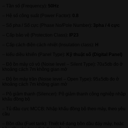
– Tần số (Frequency):
50Hz
– Hệ số công suất (Power Factor):
0.8
– Số pha / Số cực (Phase No/Pole Number):
3pha / 4 cực
– Cấp bảo vệ (Protection Class):
IP23
– Cấp cách điện cách nhiệt (Insulation class):
H
– kiểu diều khiển (Panel Type):
Kỹ thuật số (Digital Panel)
– Độ ồn máy có vỏ (Noise level – Silent Type): 70±5db đo ở
khoảng cách 7m không gian mở
– Độ ồn máy trần (Noise level – Open Type): 95±5db đo ở
khoảng cách 7m không gian mở
– Pô giảm thanh (Silencer): Pô giảm thanh công nghiệp nhập
khẩu đồng bộ
– Tủ đầu cực MCCB: Nhập khẩu đồng bộ theo máy, theo yêu
cầu
– Bồn dầu (Fuel tank): Thiết kế dạng bồn dầu đáy máy, hoặc