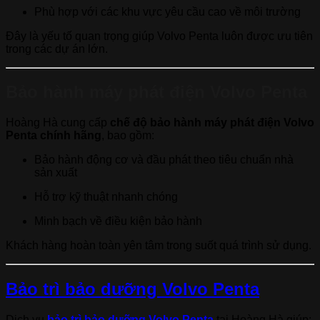
Phù hợp với các khu vực yêu cầu cao về môi trường
Đây là yếu tố quan trọng giúp Volvo Penta luôn được ưu tiên
trong các dự án lớn.
Bảo hành máy phát điện Volvo Penta
Hoàng Hà cung cấp
chế độ bảo hành máy phát điện Volvo
Penta chính hãng
, bao gồm:
Bảo hành động cơ và đầu phát theo tiêu chuẩn nhà
sản xuất
Hỗ trợ kỹ thuật nhanh chóng
Minh bạch về điều kiện bảo hành
Khách hàng hoàn toàn yên tâm trong suốt quá trình sử dụng.
Bảo trì bảo dưỡng Volvo Penta
Dịch vụ
bảo trì bảo dưỡng Volvo Penta
tại Hoàng Hà giúp: