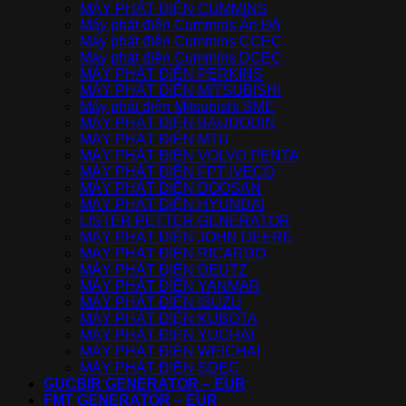
MÁY PHÁT ĐIỆN CUMMINS
Máy phát điện Cummins Ấn Độ
Máy phát điện Cummins CCEC
Máy phát điện Cummins DCEC
MÁY PHÁT ĐIỆN PERKINS
MÁY PHÁT ĐIỆN MITSUBISHI
Máy phát điện Mitsubishi SME
MÁY PHÁT ĐIỆN BAUDOUIN
MÁY PHÁT ĐIỆN MTU
MÁY PHÁT ĐIỆN VOLVO PENTA
MÁY PHÁT ĐIỆN FPT IVECO
MÁY PHÁT ĐIỆN DOOSAN
MÁY PHÁT ĐIỆN HYUNDAI
LISTER PETTER GENERATOR
MÁY PHÁT ĐIỆN JOHN DEERE
MÁY PHÁT ĐIỆN RICARDO
MÁY PHÁT ĐIỆN DEUTZ
MÁY PHÁT ĐIỆN YANMAR
MÁY PHÁT ĐIỆN ISUZU
MÁY PHÁT ĐIỆN KUBOTA
MÁY PHÁT ĐIỆN YUCHAI
MÁY PHÁT ĐIỆN WEICHAI
MÁY PHÁT ĐIỆN SDEC
GUCBIR GENERATOR – EUR
FMT GENERATOR – EUR