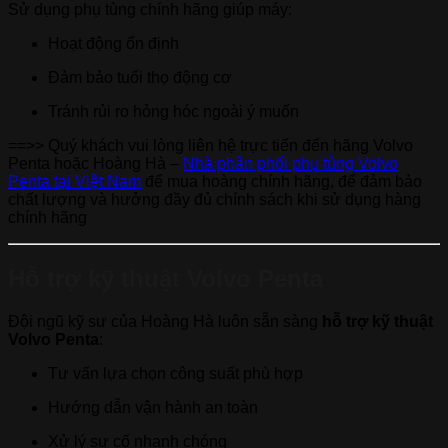
Sử dụng phụ tùng chính hãng giúp máy:
Hoạt động ổn định
Đảm bảo tuổi thọ động cơ
Tránh rủi ro hỏng hóc ngoài ý muốn
==>> Quý khách vui lòng liên hệ trực tiến đến hãng Volvo
Penta hoặc Hoàng Hà –
Nhà phân phối phụ tùng Volvo
Penta tại Việt Nam
để mua hoàng chính hãng, để đảm bảo
chất lượng và hưởng đầy đủ chính sách khi sử dụng hàng
chính hãng
Hỗ trợ kỹ thuật Volvo Penta
Đội ngũ kỹ sư của Hoàng Hà luôn sẵn sàng
hỗ trợ kỹ thuật
Volvo Penta
:
Tư vấn lựa chọn công suất phù hợp
Hướng dẫn vận hành an toàn
Xử lý sự cố nhanh chóng