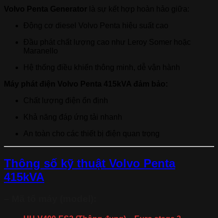
Volvo Penta Generator
là sự kết hợp hoàn hảo giữa:
Động cơ diesel Volvo Penta hiệu suất cao
Đầu phát chất lượng cao như Leroy Somer hoặc
Maranello
Hệ thống điều khiển thông minh, dễ vận hành
Máy phát điện Volvo Penta 415kVA đảm bảo:
Chất lượng điện ổn định
Khả năng đáp ứng tải nhanh
An toàn cho các thiết bị điện quan trọng
Thông số kỹ thuật Volvo Penta
415kVA
– Mã tổ máy (model):