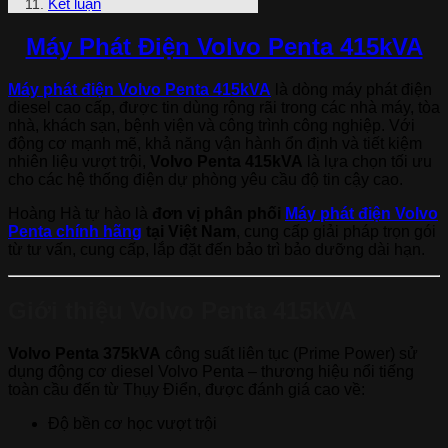
Kết luận
Máy Phát Điện Volvo Penta 415kVA
Máy phát điện Volvo Penta 415kVA
là dòng máy phát điện
diesel cao cấp, được tin dùng rộng rãi trong các nhà máy, tòa
nhà, khách sạn, bệnh viện và công trình công nghiệp. Với
động cơ mạnh mẽ, khả năng vận hành ổn định và tiết kiệm
nhiên liệu vượt trội,
Volvo Penta 415kVA
là lựa chọn tối ưu
cho các hệ thống điện dự phòng yêu cầu độ tin cậy cao.
Hoàng Hà tự hào là
đơn vị phân phối
Máy phát điện Volvo
Penta chính hãng
tại Việt Nam
, cung cấp giải pháp trọn gói
từ tư vấn, cung cấp, lắp đặt đến bảo trì bảo dưỡng dài hạn.
Giới thiệu Volvo Penta 415kVA
Volvo Penta 375kVA
công suất liên tục (Prime Power) sử
dụng động cơ diesel Volvo Penta – thương hiệu nổi tiếng
toàn cầu đến từ Thụy Điển, được đánh giá cao về:
Độ bền cơ học vượt trội