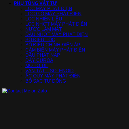
PHỤ TÙNG VẬT TƯ
LỌC MÁY PHÁT ĐIỆN
LỌC GIÓ MÁY PHÁT ĐIỆN
LỌC NHIÊN LIỆU
LỌC NHỚT MÁY PHÁT ĐIỆN
NƯỚC LÀM MÁT
DẦU NHỚT MÁY PHÁT ĐIỆN
BỘ ĐIỀU TỐC
BỘ ĐIỀU CHỈNH ĐIỆN ÁP
CẢM BIẾN MÁY PHÁT ĐIỆN
ĐẦU PHÁT NẠP
DÂY CUROA
MÔ TƠ ĐỀ
VAN TẮT – SOLENOID
ẮC QUY MÁY PHÁT ĐIỆN
BỘ SẠC TỰ ĐỘNG