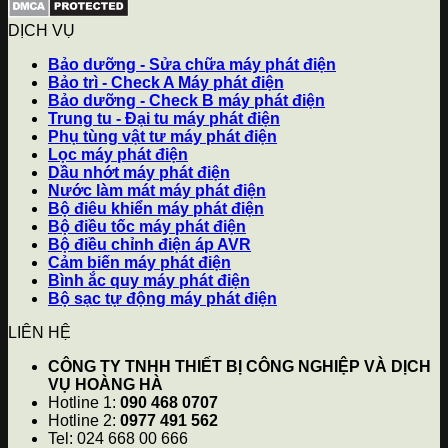
DỊCH VỤ
Bảo dưỡng - Sửa chữa máy phát điện
Bảo trì - Check A Máy phát điện
Bảo dưỡng - Check B máy phát điện
Trung tu - Đại tu máy phát điện
Phụ tùng vật tư máy phát điện
Lọc máy phát điện
Dầu nhớt máy phát điện
Nước làm mát máy phát điện
Bộ điêu khiển máy phát điện
Bộ điều tốc máy phát điện
Bộ điều chỉnh điện áp AVR
Cảm biến máy phát điện
Bình ắc quy máy phát điện
Bộ sạc tự động máy phát điện
LIÊN HỆ
CÔNG TY TNHH THIẾT BỊ CÔNG NGHIỆP VÀ DỊCH
VỤ HOÀNG HÀ
Hotline 1:
090 468 0707
Hotline 2:
0977 491 562
Tel: 024 668 00 666