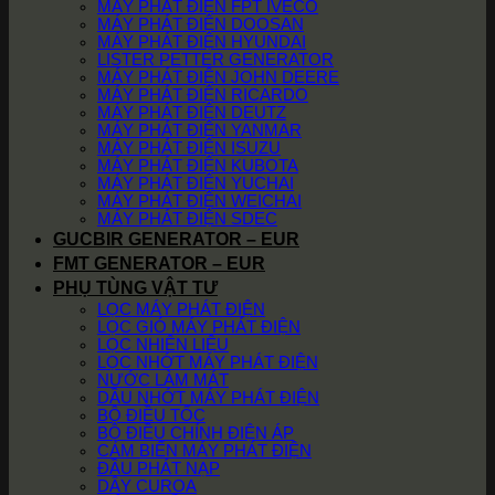
MÁY PHÁT ĐIỆN FPT IVECO
MÁY PHÁT ĐIỆN DOOSAN
MÁY PHÁT ĐIỆN HYUNDAI
LISTER PETTER GENERATOR
MÁY PHÁT ĐIỆN JOHN DEERE
MÁY PHÁT ĐIỆN RICARDO
MÁY PHÁT ĐIỆN DEUTZ
MÁY PHÁT ĐIỆN YANMAR
MÁY PHÁT ĐIỆN ISUZU
MÁY PHÁT ĐIỆN KUBOTA
MÁY PHÁT ĐIỆN YUCHAI
MÁY PHÁT ĐIỆN WEICHAI
MÁY PHÁT ĐIỆN SDEC
GUCBIR GENERATOR – EUR
FMT GENERATOR – EUR
PHỤ TÙNG VẬT TƯ
LỌC MÁY PHÁT ĐIỆN
LỌC GIÓ MÁY PHÁT ĐIỆN
LỌC NHIÊN LIỆU
LỌC NHỚT MÁY PHÁT ĐIỆN
NƯỚC LÀM MÁT
DẦU NHỚT MÁY PHÁT ĐIỆN
BỘ ĐIỀU TỐC
BỘ ĐIỀU CHỈNH ĐIỆN ÁP
CẢM BIẾN MÁY PHÁT ĐIỆN
ĐẦU PHÁT NẠP
DÂY CUROA